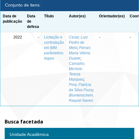
Conjunto de itens:
Data de
Data
Título
Autor(es)
Orientador(es)
Coor
publicação
de
defesa
2022
-
Licitação e
Cesar, Luiz
-
-
contratação
Pedro de
em BIM :
Melo
;
Ferrari,
parâmetros
Maria Vitória
legais
Duarte
;
Carvalho,
Michele
Tereza
Marques
;
Pina, Patrícia
da Silva Fiuza
;
Blumenschein,
Raquel Naves
Busca facetada
Unidade Acadêmica