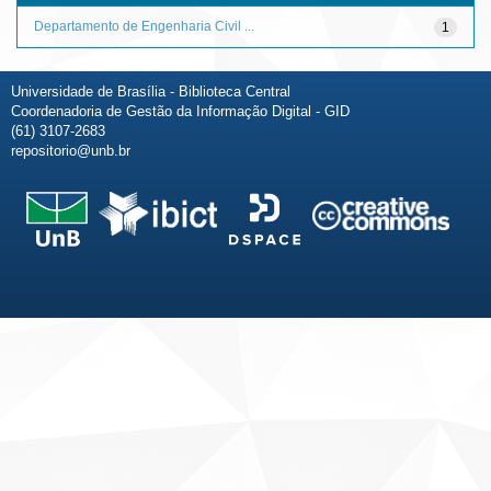
Departamento de Engenharia Civil ...
1
Universidade de Brasília - Biblioteca Central
Coordenadoria de Gestão da Informação Digital - GID
(61) 3107-2683
repositorio@unb.br
Fale conosco
Sobre