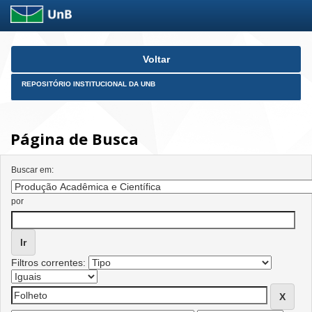
Skip
Voltar
navigation
REPOSITÓRIO INSTITUCIONAL DA UNB
Página de Busca
Buscar em:
por
Filtros correntes: