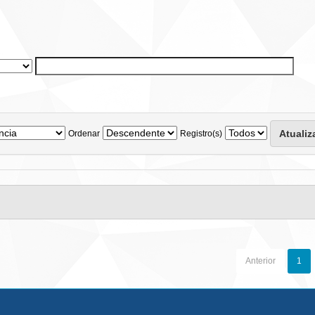
Ordenar
Registro(s)
Anterior
1