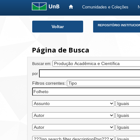
Comunidades e Coleções
Skip
REPOSITÓRIO INSTITUCIO
Voltar
navigation
Página de Busca
Buscar em:
por
Filtros correntes: