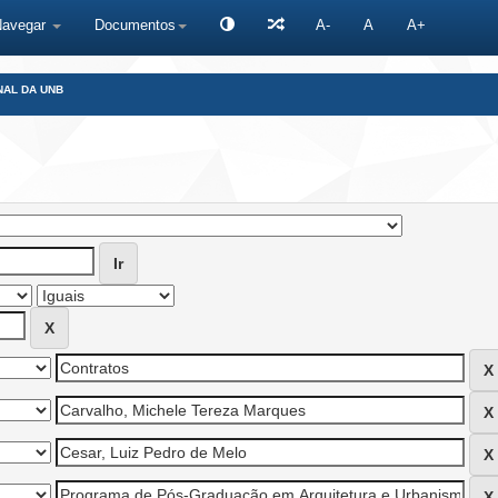
Navegar
Documentos
A-
A
A+
NAL DA UNB