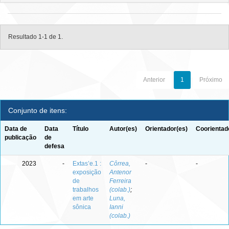
Resultado 1-1 de 1.
Anterior
1
Próximo
Conjunto de itens:
Data de
Data
Título
Autor(es)
Orientador(es)
Coorientad
publicação
de
defesa
2023
-
Extas’e.1 :
Côrrea,
-
-
exposição
Antenor
de
Ferreira
trabalhos
(colab.)
;
em arte
Luna,
sônica
Ianni
(colab.)