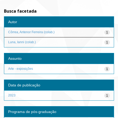
Busca facetada
Autor
Côrrea, Antenor Ferreira (colab.)
1
Luna, Ianni (colab.)
1
Assunto
Arte - exposições
1
Data de publicação
2023
1
Programa de pós-graduação