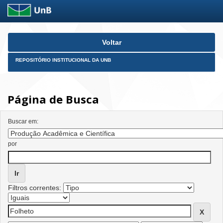
Skip
Voltar
navigation
REPOSITÓRIO INSTITUCIONAL DA UNB
Página de Busca
Buscar em:
por
Filtros correntes: