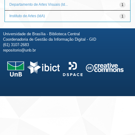
Departamento de Artes Visuais (Id...
1
Instituto de Artes (IdA)
1
Universidade de Brasília - Biblioteca Central
Coordenadoria de Gestão da Informação Digital - GID
(61) 3107-2683
repositorio@unb.br
Fale conosco
Sobre