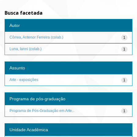
Busca facetada
Autor
Côrrea, Antenor Ferreira (colab.)
1
Luna, Ianni (colab.)
1
Assunto
Arte - exposições
1
Programa de pós-graduação
Programa de Pós-Graduação em Arte...
1
Unidade Acadêmica