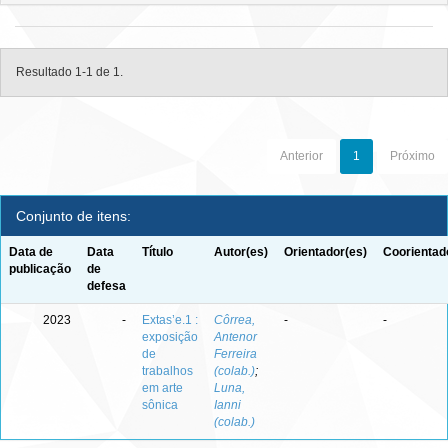
Resultado 1-1 de 1.
Anterior
1
Próximo
Conjunto de itens:
Data de
Data
Título
Autor(es)
Orientador(es)
Coorientad
publicação
de
defesa
2023
-
Extas’e.1 :
Côrrea,
-
-
exposição
Antenor
de
Ferreira
trabalhos
(colab.)
;
em arte
Luna,
sônica
Ianni
(colab.)