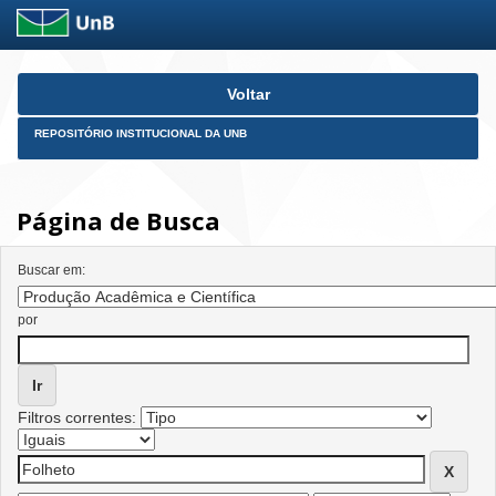
Skip
Voltar
navigation
REPOSITÓRIO INSTITUCIONAL DA UNB
Página de Busca
Buscar em:
por
Filtros correntes: