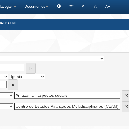
Navegar
Documentos
A-
A
A+
NAL DA UNB