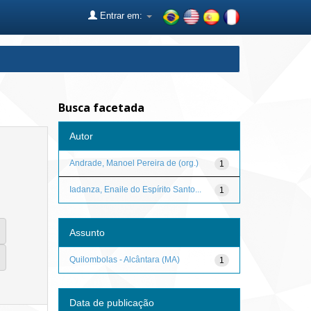
Entrar em:
Busca facetada
Autor
Andrade, Manoel Pereira de (org.)
1
Iadanza, Enaile do Espírito Santo...
1
Assunto
Quilombolas - Alcântara (MA)
1
Data de publicação