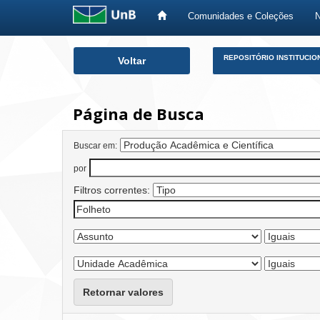
Comunidades e Coleções
Skip
REPOSITÓRIO INSTITUCIO
Voltar
navigation
Página de Busca
Buscar em:
por
Filtros correntes:
Retornar valores