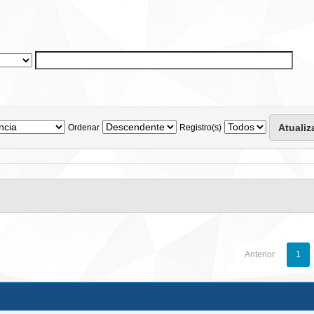
Ordenar
Registro(s)
Anterior
1