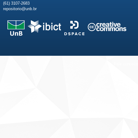
(61) 3107-2683
repositorio@unb.br
Fale conosco
Sobre