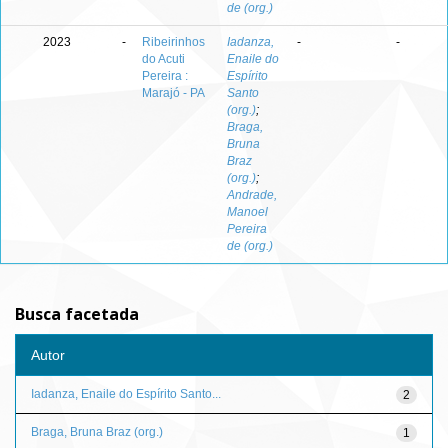
de (org.)
2023
-
Ribeirinhos
Iadanza,
-
-
do Acuti
Enaile do
Pereira :
Espírito
Marajó - PA
Santo
(org.)
;
Braga,
Bruna
Braz
(org.)
;
Andrade,
Manoel
Pereira
de (org.)
Busca facetada
Autor
Iadanza, Enaile do Espírito Santo...
2
Braga, Bruna Braz (org.)
1