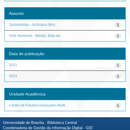
Assunto
Quilombolas - Alcântara (MA)
1
Vida ribeirinha - Marajó, Baía de...
1
Data de publicação
2021
1
2023
1
Unidade Acadêmica
Centro de Estudos Avançados Multi...
1
Universidade de Brasília - Biblioteca Central
Coordenadoria de Gestão da Informação Digital - GID