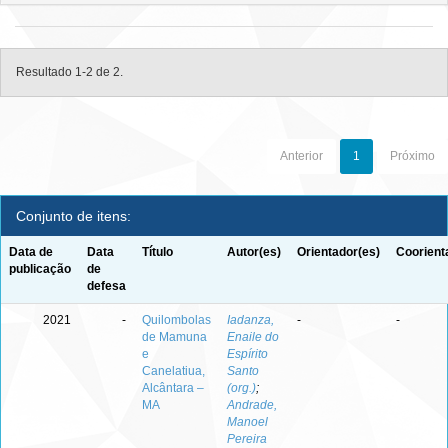
Resultado 1-2 de 2.
Anterior
1
Próximo
Conjunto de itens:
Data de
Data
Título
Autor(es)
Orientador(es)
Coorient
publicação
de
defesa
2021
-
Quilombolas
Iadanza,
-
-
de Mamuna
Enaile do
e
Espírito
Canelatiua,
Santo
Alcântara –
(org.)
;
MA
Andrade,
Manoel
Pereira