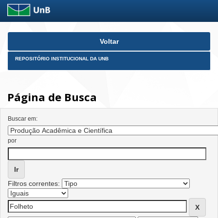
Skip
Voltar
navigation
REPOSITÓRIO INSTITUCIONAL DA UNB
Página de Busca
Buscar em:
por
Filtros correntes: