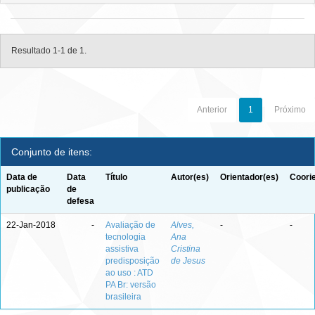
Resultado 1-1 de 1.
Anterior
1
Próximo
Conjunto de itens:
Data de
Data
Título
Autor(es)
Orientador(es)
Coori
publicação
de
defesa
22-Jan-2018
-
Avaliação de
Alves,
-
-
tecnologia
Ana
assistiva
Cristina
predisposição
de Jesus
ao uso : ATD
PA Br: versão
brasileira