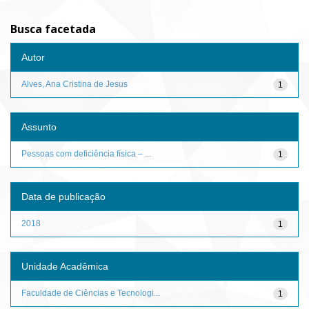
Busca facetada
Autor
Alves, Ana Cristina de Jesus
1
Assunto
Pessoas com deficiência física – ...
1
Data de publicação
2018
1
Unidade Acadêmica
Faculdade de Ciências e Tecnologi...
1