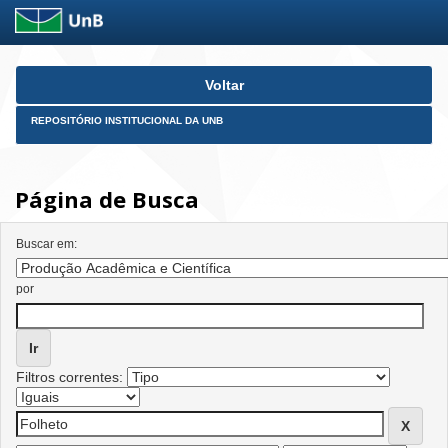
Skip
Voltar
navigation
REPOSITÓRIO INSTITUCIONAL DA UNB
Página de Busca
Buscar em:
por
Filtros correntes: