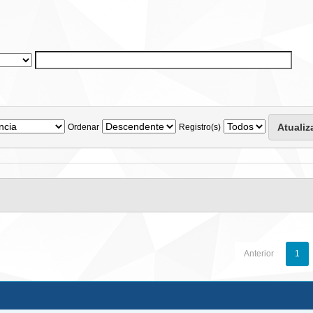
Ordenar
Registro(s)
Anterior
1