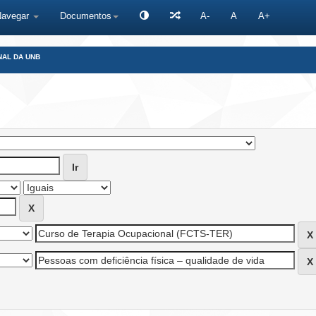
Navegar
Documentos
A-
A
A+
NAL DA UNB