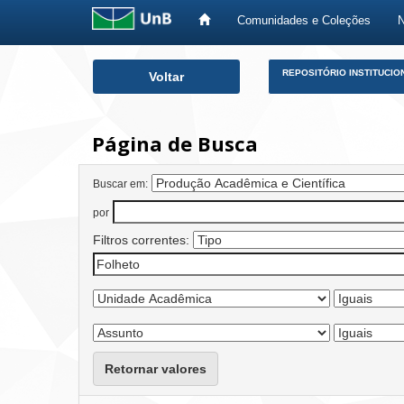
Comunidades e Coleções
Skip
REPOSITÓRIO INSTITUCIO
Voltar
navigation
Página de Busca
Buscar em:
por
Filtros correntes:
Retornar valores