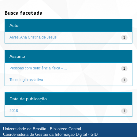
Busca facetada
Autor
Alves, Ana Cristina de Jesus
1
Assunto
Pessoas com deficiência física – ...
1
Tecnologia assistiva
1
Data de publicação
2018
1
Universidade de Brasília - Biblioteca Central
Coordenadoria de Gestão da Informação Digital - GID