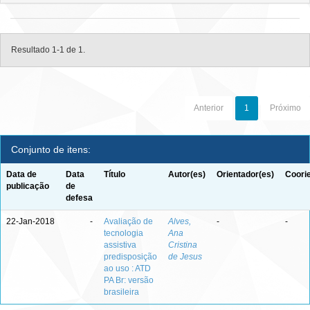
Resultado 1-1 de 1.
Anterior
1
Próximo
Conjunto de itens:
Data de
Data
Título
Autor(es)
Orientador(es)
Coori
publicação
de
defesa
22-Jan-2018
-
Avaliação de
Alves,
-
-
tecnologia
Ana
assistiva
Cristina
predisposição
de Jesus
ao uso : ATD
PA Br: versão
brasileira