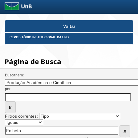
Skip
Voltar
navigation
REPOSITÓRIO INSTITUCIONAL DA UNB
Página de Busca
Buscar em:
por
Filtros correntes: