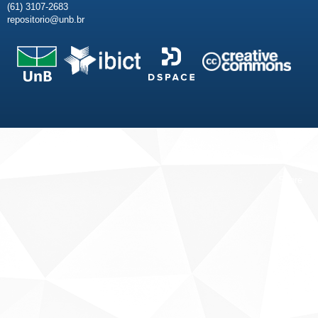
(61) 3107-2683
repositorio@unb.br
Fale conosco
Sobre