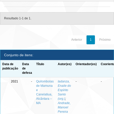
Resultado 1-1 de 1.
Anterior
1
Próximo
Conjunto de itens:
Data de
Data
Título
Autor(es)
Orientador(es)
Coorient
publicação
de
defesa
2021
-
Quilombolas
Iadanza,
-
-
de Mamuna
Enaile do
e
Espírito
Canelatiua,
Santo
Alcântara –
(org.)
;
MA
Andrade,
Manoel
Pereira