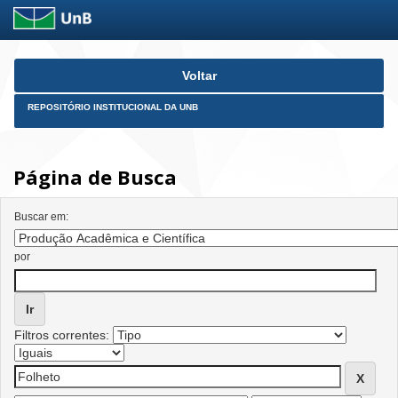
Skip
Voltar
navigation
REPOSITÓRIO INSTITUCIONAL DA UNB
Página de Busca
Buscar em:
por
Filtros correntes: