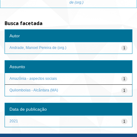
de (org.)
Busca facetada
Autor
Andrade, Manoel Pereira de (org.)
1
Assunto
Amazônia - aspectos sociais
1
Quilombolas - Alcântara (MA)
1
Data de publicação
2021
1