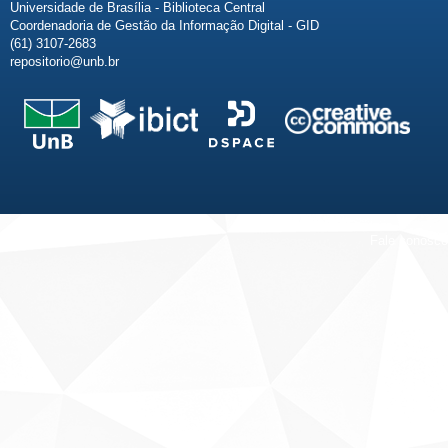
Universidade de Brasília - Biblioteca Central
Coordenadoria de Gestão da Informação Digital - GID
(61) 3107-2683
repositorio@unb.br
Fale conosco
Sobre