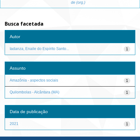
de (org.)
Busca facetada
Autor
Iadanza, Enaile do Espírito Santo...
1
Assunto
Amazônia - aspectos sociais
1
Quilombolas - Alcântara (MA)
1
Data de publicação
2021
1