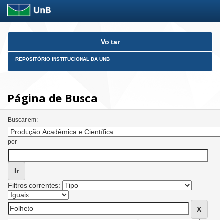
Skip
Voltar
navigation
REPOSITÓRIO INSTITUCIONAL DA UNB
Página de Busca
Buscar em:
por
Filtros correntes: