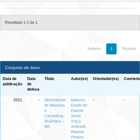
Resultado 1-1 de 1.
Anterior
1
Próximo
Conjunto de itens:
Data de
Data
Título
Autor(es)
Orientador(es)
Coorient
publicação
de
defesa
2021
-
Quilombolas
Iadanza,
-
-
de Mamuna
Enaile do
e
Espírito
Canelatiua,
Santo
Alcântara –
(org.)
;
MA
Andrade,
Manoel
Pereira