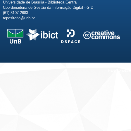
Universidade de Brasília - Biblioteca Central
Coordenadoria de Gestão da Informação Digital - GID
(61) 3107-2683
repositorio@unb.br
Fale conosco
Sobre