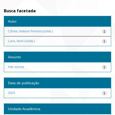
Busca facetada
Autor
Côrrea, Antenor Ferreira (colab.)
1
Luna, Ianni (colab.)
1
Assunto
Arte sonora
1
Data de publicação
2023
1
Unidade Acadêmica