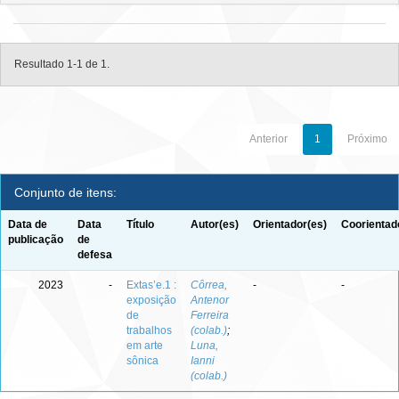
Resultado 1-1 de 1.
Anterior
1
Próximo
Conjunto de itens:
Data de
Data
Título
Autor(es)
Orientador(es)
Coorientad
publicação
de
defesa
2023
-
Extas’e.1 :
Côrrea,
-
-
exposição
Antenor
de
Ferreira
trabalhos
(colab.)
;
em arte
Luna,
sônica
Ianni
(colab.)