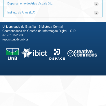
Departamento de Artes Visuais (Id...
1
Instituto de Artes (IdA)
1
Universidade de Brasília - Biblioteca Central
Coordenadoria de Gestão da Informação Digital - GID
(61) 3107-2683
repositorio@unb.br
Fale conosco
Sobre