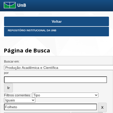
Skip
Voltar
navigation
REPOSITÓRIO INSTITUCIONAL DA UNB
Página de Busca
Buscar em:
por
Filtros correntes: