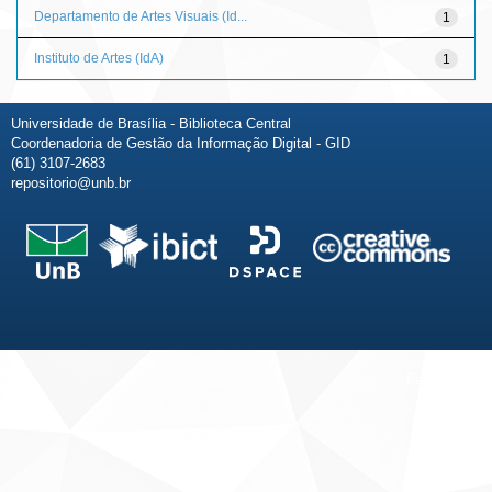
Departamento de Artes Visuais (Id...
1
Instituto de Artes (IdA)
1
Universidade de Brasília - Biblioteca Central
Coordenadoria de Gestão da Informação Digital - GID
(61) 3107-2683
repositorio@unb.br
Fale conosco
Sobre