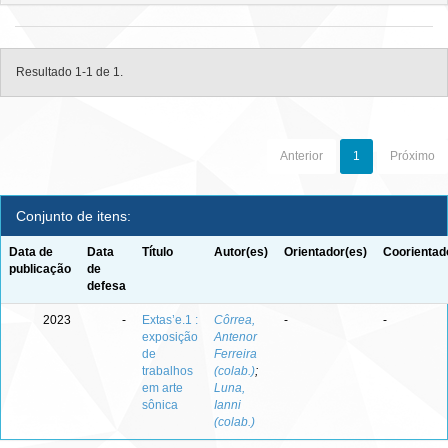
Resultado 1-1 de 1.
Anterior
1
Próximo
Conjunto de itens:
Data de
Data
Título
Autor(es)
Orientador(es)
Coorientad
publicação
de
defesa
2023
-
Extas’e.1 :
Côrrea,
-
-
exposição
Antenor
de
Ferreira
trabalhos
(colab.)
;
em arte
Luna,
sônica
Ianni
(colab.)