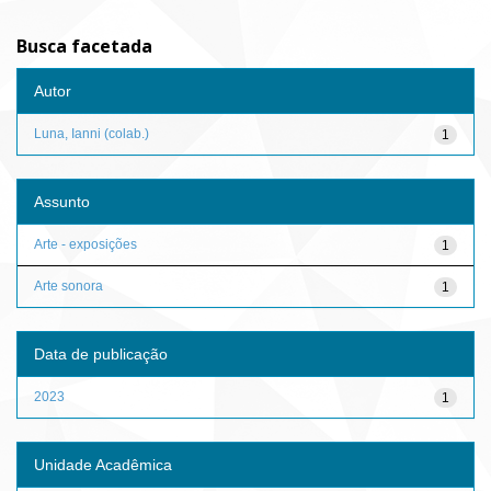
Busca facetada
Autor
Luna, Ianni (colab.)
1
Assunto
Arte - exposições
1
Arte sonora
1
Data de publicação
2023
1
Unidade Acadêmica