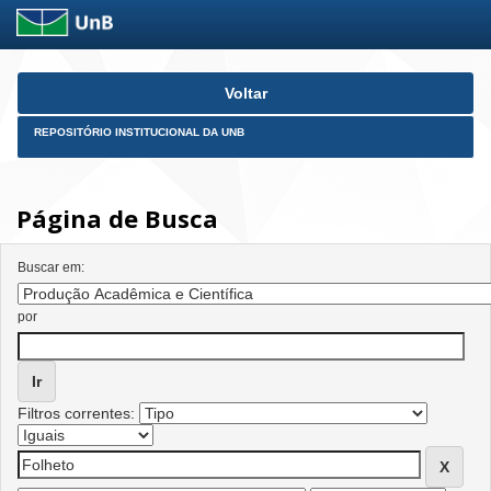
Skip
Voltar
navigation
REPOSITÓRIO INSTITUCIONAL DA UNB
Página de Busca
Buscar em:
por
Filtros correntes: