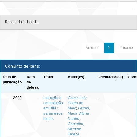
Resultado 1-1 de 1.
Anterior
1
Próximo
Conjunto de itens:
Data de
Data
Título
Autor(es)
Orientador(es)
Coor
publicação
de
defesa
2022
-
Licitação e
Cesar, Luiz
-
-
contratação
Pedro de
em BIM :
Melo
;
Ferrari,
parâmetros
Maria Vitória
legais
Duarte
;
Carvalho,
Michele
Tereza