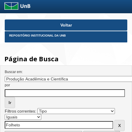
Skip
Voltar
navigation
REPOSITÓRIO INSTITUCIONAL DA UNB
Página de Busca
Buscar em:
por
Filtros correntes: