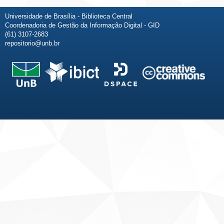
Universidade de Brasília - Biblioteca Central
Coordenadoria de Gestão da Informação Digital - GID
(61) 3107-2683
repositorio@unb.br
Fale conosco
Sobre