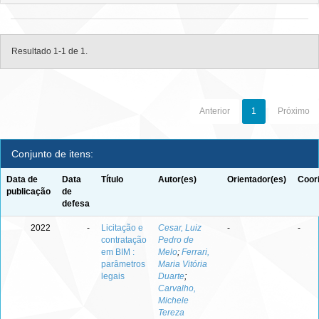
Resultado 1-1 de 1.
Anterior
1
Próximo
Conjunto de itens:
Data de
Data
Título
Autor(es)
Orientador(es)
Coor
publicação
de
defesa
2022
-
Licitação e
Cesar, Luiz
-
-
contratação
Pedro de
em BIM :
Melo
;
Ferrari,
parâmetros
Maria Vitória
legais
Duarte
;
Carvalho,
Michele
Tereza