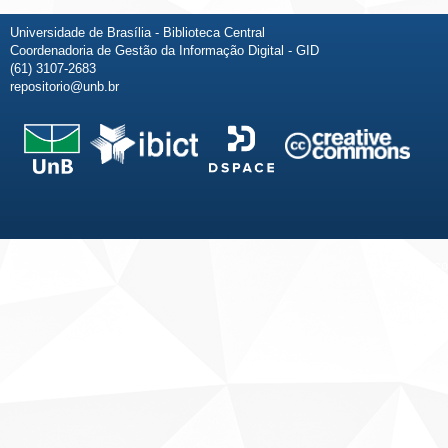
Universidade de Brasília - Biblioteca Central
Coordenadoria de Gestão da Informação Digital - GID
(61) 3107-2683
repositorio@unb.br
Fale conosco
Sobre