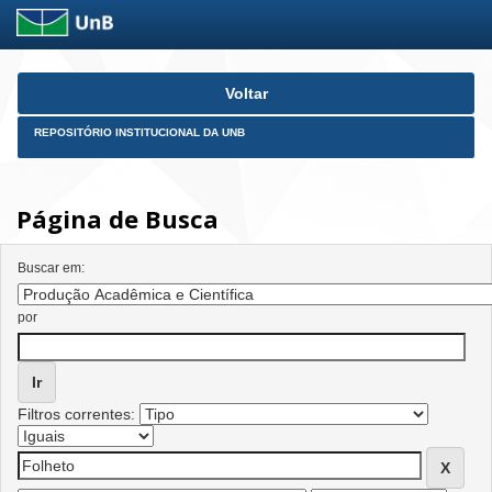
Skip
Voltar
navigation
REPOSITÓRIO INSTITUCIONAL DA UNB
Página de Busca
Buscar em:
por
Filtros correntes: