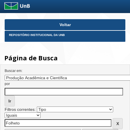
Skip
Voltar
navigation
REPOSITÓRIO INSTITUCIONAL DA UNB
Página de Busca
Buscar em:
por
Filtros correntes: