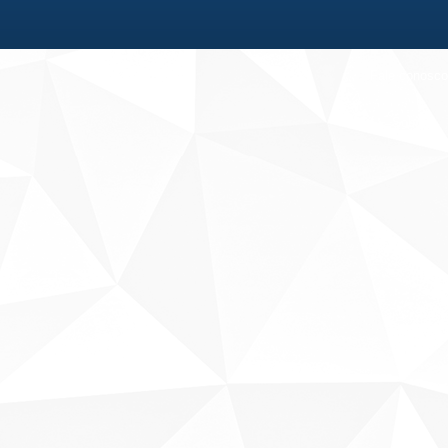
Fale conosco
Sobre