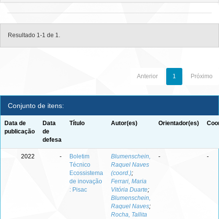
Resultado 1-1 de 1.
Anterior
1
Próximo
Conjunto de itens:
Data de
Data
Título
Autor(es)
Orientador(es)
Coor
publicação
de
defesa
2022
-
Boletim
Blumenschein,
-
-
Técnico
Raquel Naves
Ecossistema
(coord.)
;
de inovação
Ferrari, Maria
: Pisac
Vitória Duarte
;
Blumenschein,
Raquel Naves
;
Rocha, Tallita