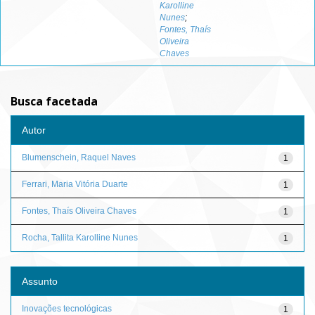
Karolline
Nunes
;
Fontes, Thaís
Oliveira
Chaves
Busca facetada
Autor
Blumenschein, Raquel Naves
1
Ferrari, Maria Vitória Duarte
1
Fontes, Thaís Oliveira Chaves
1
Rocha, Tallita Karolline Nunes
1
Assunto
Inovações tecnológicas
1