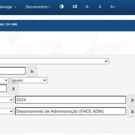
Navegar
Documentos
A-
A
A+
NAL DA UNB