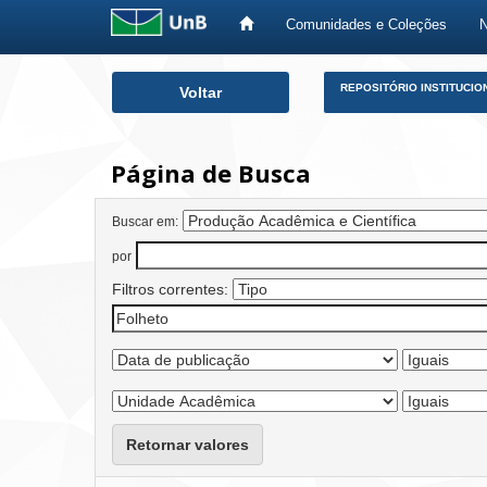
Comunidades e Coleções
Skip
REPOSITÓRIO INSTITUCIO
Voltar
navigation
Página de Busca
Buscar em:
por
Filtros correntes:
Retornar valores