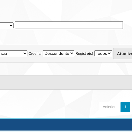
Ordenar
Registro(s)
Anterior
1