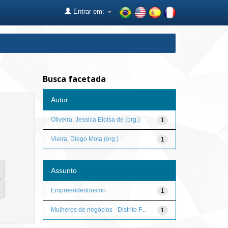
Entrar em:
Busca facetada
Autor
Oliveira, Jessica Eloísa de (org.)
1
Vieira, Diego Mota (org.)
1
Assunto
Empreendedorismo
1
Mulheres de negócios - Distrito F...
1