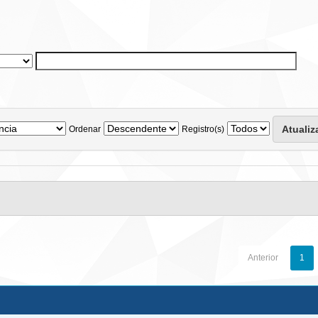
Ordenar
Registro(s)
Anterior
1