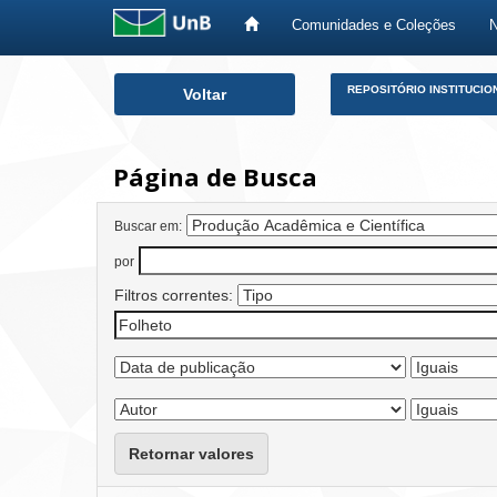
Comunidades e Coleções
Skip
REPOSITÓRIO INSTITUCIO
Voltar
navigation
Página de Busca
Buscar em:
por
Filtros correntes:
Retornar valores