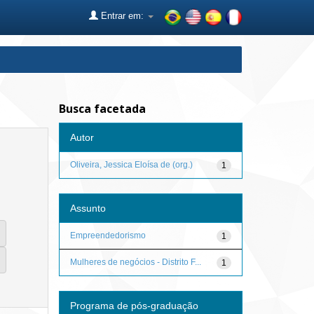
Entrar em:
Busca facetada
Autor
Oliveira, Jessica Eloísa de (org.)
1
Assunto
Empreendedorismo
1
Mulheres de negócios - Distrito F...
1
Programa de pós-graduação