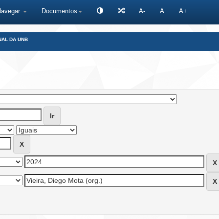
Navegar
Documentos
A-
A
A+
NAL DA UNB