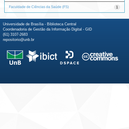
Faculdade de Ciências da Saúde (FS)
1
Universidade de Brasília - Biblioteca Central
Coordenadoria de Gestão da Informação Digital - GID
(61) 3107-2683
repositorio@unb.br
Fale conosco
Sobre