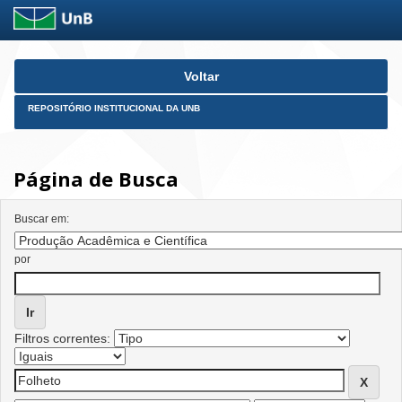
Skip
Voltar
navigation
REPOSITÓRIO INSTITUCIONAL DA UNB
Página de Busca
Buscar em:
por
Filtros correntes: