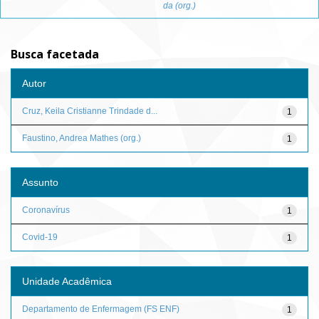
da (org.)
Busca facetada
Autor
Cruz, Keila Cristianne Trindade d...
1
Faustino, Andrea Mathes (org.)
1
Assunto
Coronavírus
1
Covid-19
1
Unidade Acadêmica
Departamento de Enfermagem (FS ENF)
1