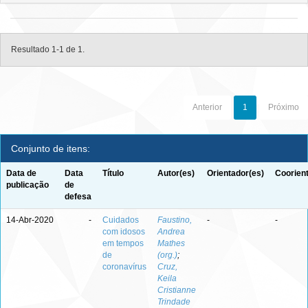
Resultado 1-1 de 1.
Anterior
1
Próximo
Conjunto de itens:
Data de
Data
Título
Autor(es)
Orientador(es)
Coorien
publicação
de
defesa
14-Abr-2020
-
Cuidados
Faustino,
-
-
com idosos
Andrea
em tempos
Mathes
de
(org.)
;
coronavírus
Cruz,
Keila
Cristianne
Trindade