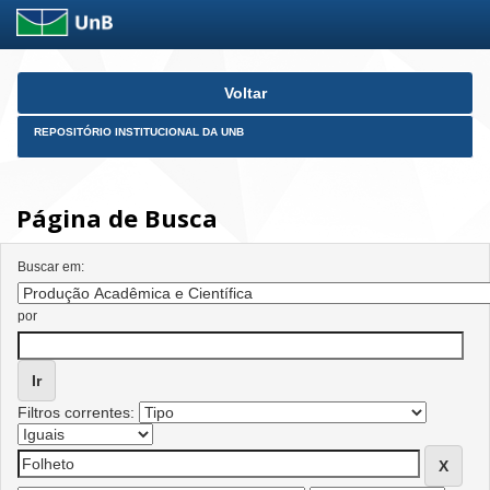
Skip
Voltar
navigation
REPOSITÓRIO INSTITUCIONAL DA UNB
Página de Busca
Buscar em:
por
Filtros correntes: