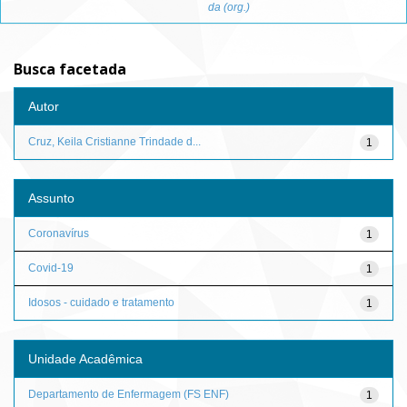
da (org.)
Busca facetada
Autor
Cruz, Keila Cristianne Trindade d...
1
Assunto
Coronavírus
1
Covid-19
1
Idosos - cuidado e tratamento
1
Unidade Acadêmica
Departamento de Enfermagem (FS ENF)
1