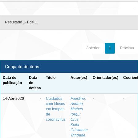
Resultado 1-1 de 1.
Anterior
1
Próximo
Conjunto de itens:
Data de
Data
Título
Autor(es)
Orientador(es)
Coorien
publicação
de
defesa
14-Abr-2020
-
Cuidados
Faustino,
-
-
com idosos
Andrea
em tempos
Mathes
de
(org.)
;
coronavírus
Cruz,
Keila
Cristianne
Trindade