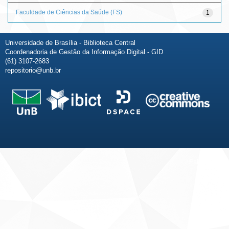
Faculdade de Ciências da Saúde (FS)
1
Universidade de Brasília - Biblioteca Central
Coordenadoria de Gestão da Informação Digital - GID
(61) 3107-2683
repositorio@unb.br
Fale conosco
Sobre