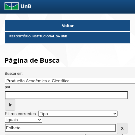
Skip
Voltar
navigation
REPOSITÓRIO INSTITUCIONAL DA UNB
Página de Busca
Buscar em:
por
Filtros correntes: