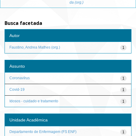
da (org.)
Busca facetada
Autor
Faustino, Andrea Mathes (org.)
1
Assunto
Coronavírus
1
Covid-19
1
Idosos - cuidado e tratamento
1
Unidade Acadêmica
Departamento de Enfermagem (FS ENF)
1