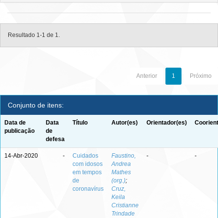
Resultado 1-1 de 1.
Anterior
1
Próximo
Conjunto de itens:
Data de
Data
Título
Autor(es)
Orientador(es)
Coorien
publicação
de
defesa
14-Abr-2020
-
Cuidados
Faustino,
-
-
com idosos
Andrea
em tempos
Mathes
de
(org.)
;
coronavírus
Cruz,
Keila
Cristianne
Trindade