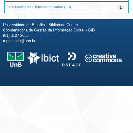
Faculdade de Ciências da Saúde (FS)
1
Universidade de Brasília - Biblioteca Central
Coordenadoria de Gestão da Informação Digital - GID
(61) 3107-2683
repositorio@unb.br
Fale conosco
Sobre