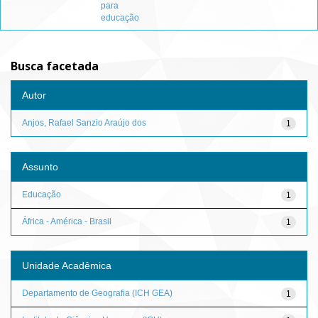
para
educação
Busca facetada
Autor
Anjos, Rafael Sanzio Araújo dos
1
Assunto
Educação
1
África - América - Brasil
1
Unidade Acadêmica
Departamento de Geografia (ICH GEA)
1