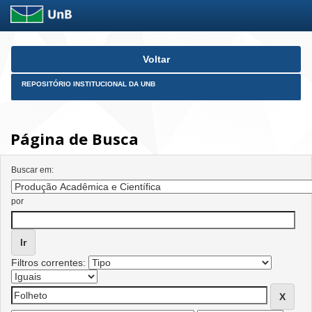
Skip
Voltar
navigation
REPOSITÓRIO INSTITUCIONAL DA UNB
Página de Busca
Buscar em:
por
Filtros correntes: