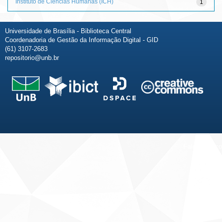
Instituto de Ciências Humanas (ICH)
1
Universidade de Brasília - Biblioteca Central
Coordenadoria de Gestão da Informação Digital - GID
(61) 3107-2683
repositorio@unb.br
Fale conosco
Sobre