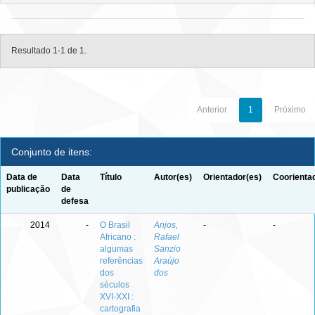
Resultado 1-1 de 1.
Anterior
1
Próximo
Conjunto de itens:
Data de
Data
Título
Autor(es)
Orientador(es)
Coorienta
publicação
de
defesa
2014
-
O Brasil
Anjos,
-
-
Africano :
Rafael
algumas
Sanzio
referências
Araújo
dos
dos
séculos
XVI-XXI :
cartografia