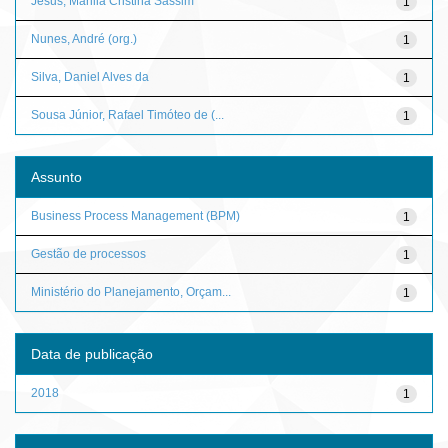
Jesus, Marilia Cristina Sassim
1
Nunes, André (org.)
1
Silva, Daniel Alves da
1
Sousa Júnior, Rafael Timóteo de (...
1
Assunto
Business Process Management (BPM)
1
Gestão de processos
1
Ministério do Planejamento, Orçam...
1
Data de publicação
2018
1