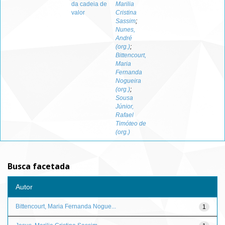
da cadeia de
Marilia
valor
Cristina
Sassim
;
Nunes,
André
(org.)
;
Bittencourt,
Maria
Fernanda
Nogueira
(org.)
;
Sousa
Júnior,
Rafael
Timóteo de
(org.)
Busca facetada
Autor
Bittencourt, Maria Fernanda Nogue...
1