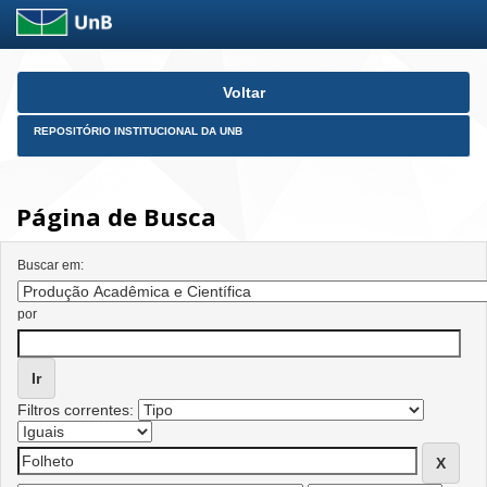
Skip
Voltar
navigation
REPOSITÓRIO INSTITUCIONAL DA UNB
Página de Busca
Buscar em:
por
Filtros correntes: