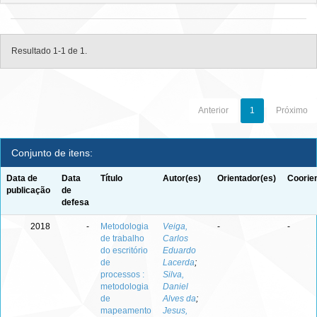
Resultado 1-1 de 1.
Anterior
1
Próximo
Conjunto de itens:
Data de
Data
Título
Autor(es)
Orientador(es)
Coorie
publicação
de
defesa
2018
-
Metodologia
Veiga,
-
-
de trabalho
Carlos
do escritório
Eduardo
de
Lacerda
;
processos :
Silva,
metodologia
Daniel
de
Alves da
;
mapeamento
Jesus,