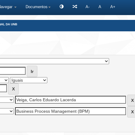
Navegar
Documentos
A-
A
A+
NAL DA UNB