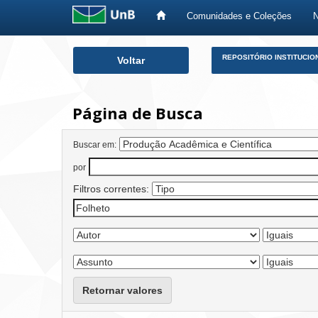
Comunidades e Coleções
Skip
REPOSITÓRIO INSTITUCIO
Voltar
navigation
Página de Busca
Buscar em:
por
Filtros correntes:
Retornar valores