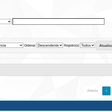
Ordenar
Registro(s)
Anterior
1