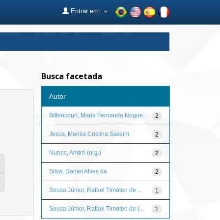
Entrar em:
Busca facetada
Autor
Bittencourt, Maria Fernanda Nogue...
2
Jesus, Marilia Cristina Sassim
2
Nunes, André (org.)
2
Silva, Daniel Alves da
2
Sousa Júnior, Rafael Timóteo de ...
1
Sousa Júnior, Rafael Timóteo de (...
1