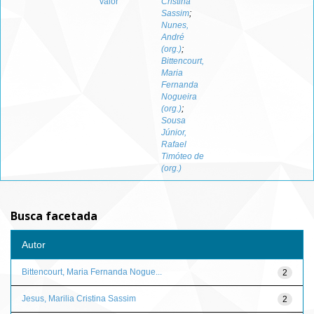
valor
Cristina
Sassim
;
Nunes,
André
(org.)
;
Bittencourt,
Maria
Fernanda
Nogueira
(org.)
;
Sousa
Júnior,
Rafael
Timóteo de
(org.)
Busca facetada
Autor
Bittencourt, Maria Fernanda Nogue...
2
Jesus, Marilia Cristina Sassim
2