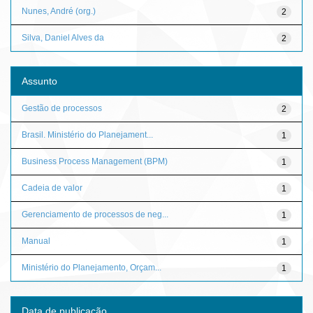
Nunes, André (org.)
2
Silva, Daniel Alves da
2
Assunto
Gestão de processos
2
Brasil. Ministério do Planejament...
1
Business Process Management (BPM)
1
Cadeia de valor
1
Gerenciamento de processos de neg...
1
Manual
1
Ministério do Planejamento, Orçam...
1
Data de publicação