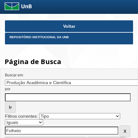
Skip
Voltar
navigation
REPOSITÓRIO INSTITUCIONAL DA UNB
Página de Busca
Buscar em:
por
Filtros correntes: