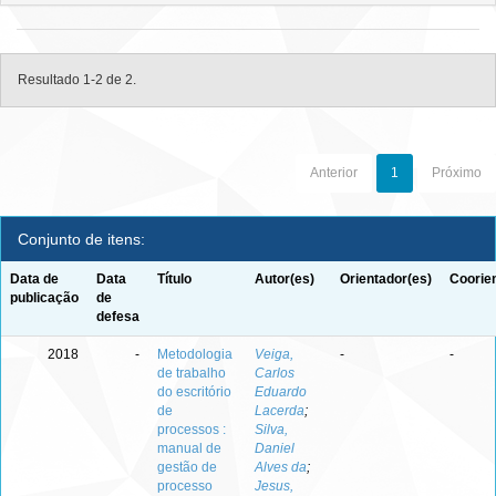
Resultado 1-2 de 2.
Anterior
1
Próximo
Conjunto de itens:
Data de
Data
Título
Autor(es)
Orientador(es)
Coorie
publicação
de
defesa
2018
-
Metodologia
Veiga,
-
-
de trabalho
Carlos
do escritório
Eduardo
de
Lacerda
;
processos :
Silva,
manual de
Daniel
gestão de
Alves da
;
processo
Jesus,