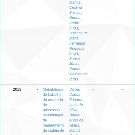
Marilia
Cristina
Sassim
;
Nunes,
André
(org.)
;
Bittencourt,
Maria
Fernanda
Nogueira
(org.)
;
Sousa
Júnior,
Rafael
Timóteo de
(org.)
2018
-
Metodologia
Veiga,
-
-
de trabalho
Carlos
do escritório
Eduardo
de
Lacerda
;
processos :
Silva,
metodologia
Daniel
de
Alves da
;
mapeamento
Jesus,
da cadeia de
Marilia