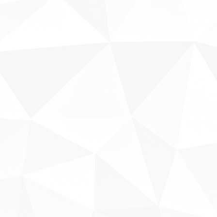
Fale conosco
Sobre