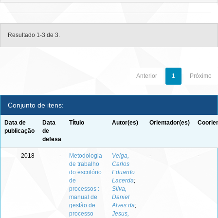
Resultado 1-3 de 3.
Anterior
1
Próximo
Conjunto de itens:
Data de
Data
Título
Autor(es)
Orientador(es)
Coorie
publicação
de
defesa
2018
-
Metodologia
Veiga,
-
-
de trabalho
Carlos
do escritório
Eduardo
de
Lacerda
;
processos :
Silva,
manual de
Daniel
gestão de
Alves da
;
processo
Jesus,