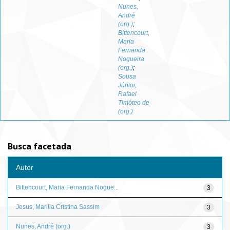
Nunes,
André
(org.)
;
Bittencourt,
Maria
Fernanda
Nogueira
(org.)
;
Sousa
Júnior,
Rafael
Timóteo de
(org.)
Busca facetada
Autor
Bittencourt, Maria Fernanda Nogue...
3
Jesus, Marilia Cristina Sassim
3
Nunes, André (org.)
3