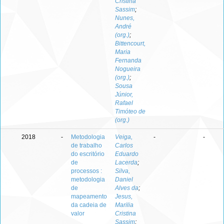
Cristina
Sassim
;
Nunes,
André
(org.)
;
Bittencourt,
Maria
Fernanda
Nogueira
(org.)
;
Sousa
Júnior,
Rafael
Timóteo de
(org.)
2018
-
Metodologia
Veiga,
-
-
de trabalho
Carlos
do escritório
Eduardo
de
Lacerda
;
processos :
Silva,
metodologia
Daniel
de
Alves da
;
mapeamento
Jesus,
da cadeia de
Marilia
valor
Cristina
Sassim
;