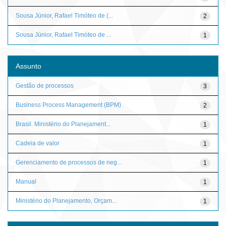
Sousa Júnior, Rafael Timóteo de (...
2
Sousa Júnior, Rafael Timóteo de ...
1
Assunto
Gestão de processos
3
Business Process Management (BPM)
2
Brasil. Ministério do Planejament...
1
Cadeia de valor
1
Gerenciamento de processos de neg...
1
Manual
1
Ministério do Planejamento, Orçam...
1