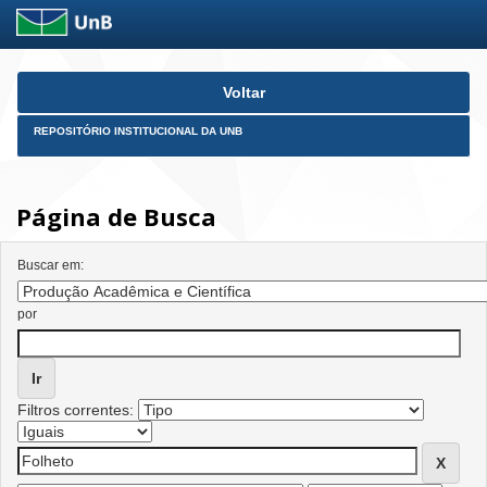
Skip
Voltar
navigation
REPOSITÓRIO INSTITUCIONAL DA UNB
Página de Busca
Buscar em:
por
Filtros correntes: