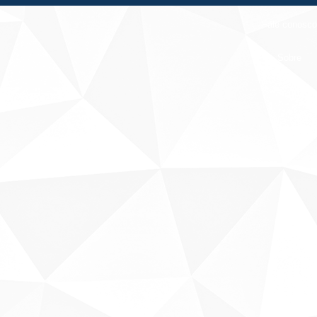
Fale conosco
Sobre