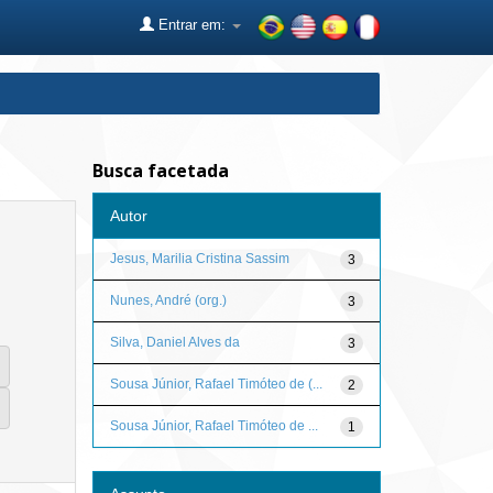
Entrar em:
Busca facetada
Autor
Jesus, Marilia Cristina Sassim
3
Nunes, André (org.)
3
Silva, Daniel Alves da
3
Sousa Júnior, Rafael Timóteo de (...
2
Sousa Júnior, Rafael Timóteo de ...
1