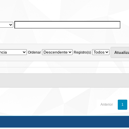
Ordenar
Registro(s)
Anterior
1