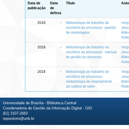
Data de
Data
Título
Auto
publicação
de
defesa
2018
-
Metodologia de trabalho do
Veig
escritório de processos : padrão
Jesu
de modelagem
Bitt
Rafa
2018
-
Metodologia de trabalho do
Veig
escritório de processos : manual
Jesu
de gestão de processo
Bitt
Rafa
2018
-
Metodologia de trabalho do
Veig
escritório de processos :
Jesu
metodologia de mapeamento
Bitt
da cadeia de valor
Rafa
Universidade de Brasília - Biblioteca Central
Coordenadoria de Gestão da Informação Digital - GID
(61) 3107-2683
repositorio@unb.br