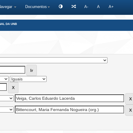
Navegar
Documentos
A-
A
A+
NAL DA UNB