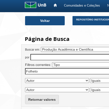
Comunidades e Coleções
Skip
REPOSITÓRIO INSTITUCIO
Voltar
navigation
Página de Busca
Buscar em:
por
Filtros correntes:
Retornar valores