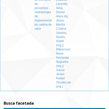
de
Lacerda
;
processos :
Silva,
metodologia
Daniel
de
Alves da
;
mapeamento
Jesus,
da cadeia de
Marilia
valor
Cristina
Sassim
;
Nunes,
André
(org.)
;
Bittencourt,
Maria
Fernanda
Nogueira
(org.)
;
Sousa
Júnior,
Rafael
Timóteo de
(org.)
Busca facetada