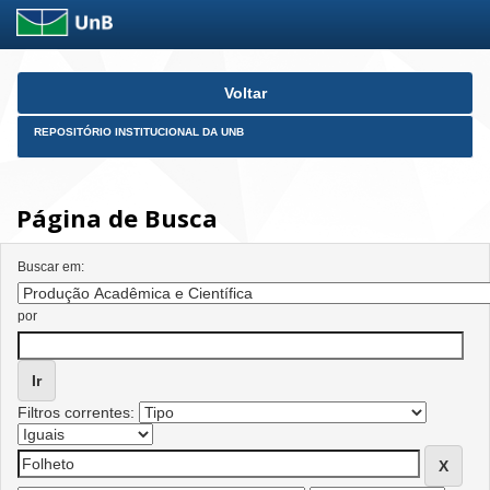
Skip
Voltar
navigation
REPOSITÓRIO INSTITUCIONAL DA UNB
Página de Busca
Buscar em:
por
Filtros correntes: