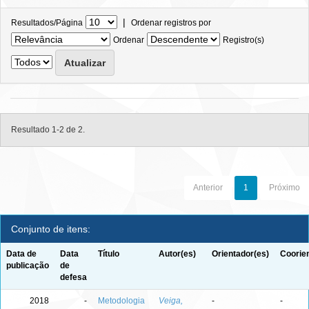
|
Resultados/Página
Ordenar registros por
Ordenar
Registro(s)
Resultado 1-2 de 2.
Anterior
1
Próximo
Conjunto de itens:
Data de
Data
Título
Autor(es)
Orientador(es)
Coorie
publicação
de
defesa
2018
-
Metodologia
Veiga,
-
-