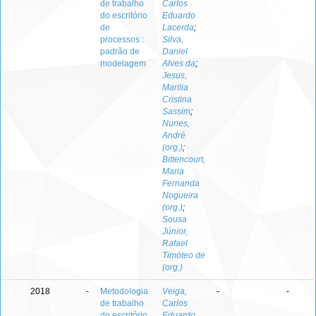
de trabalho
Carlos
do escritório
Eduardo
de
Lacerda
;
processos :
Silva,
padrão de
Daniel
modelagem
Alves da
;
Jesus,
Marilia
Cristina
Sassim
;
Nunes,
André
(org.)
;
Bittencourt,
Maria
Fernanda
Nogueira
(org.)
;
Sousa
Júnior,
Rafael
Timóteo de
(org.)
2018
-
Metodologia
Veiga,
-
-
de trabalho
Carlos
do escritório
Eduardo