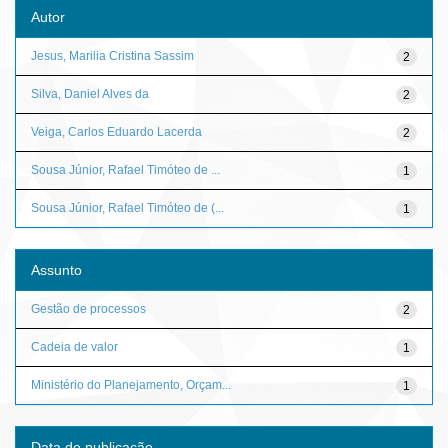
Autor
Jesus, Marilia Cristina Sassim
2
Silva, Daniel Alves da
2
Veiga, Carlos Eduardo Lacerda
2
Sousa Júnior, Rafael Timóteo de ...
1
Sousa Júnior, Rafael Timóteo de (...
1
Assunto
Gestão de processos
2
Cadeia de valor
1
Ministério do Planejamento, Orçam...
1
Data de publicação