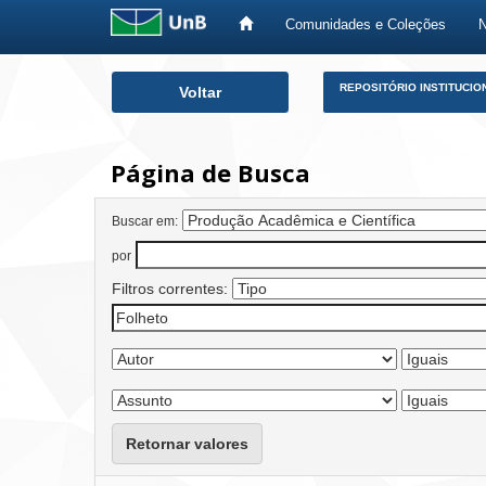
Comunidades e Coleções
Skip
REPOSITÓRIO INSTITUCIO
Voltar
navigation
Página de Busca
Buscar em:
por
Filtros correntes:
Retornar valores