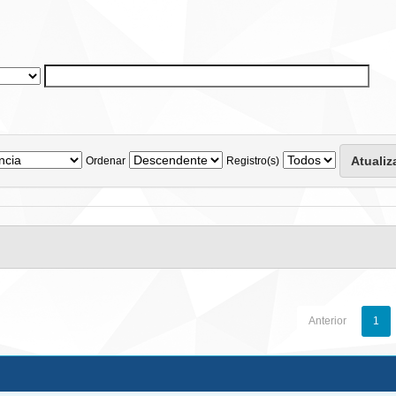
Ordenar
Registro(s)
Anterior
1