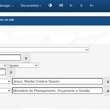
Navegar
Documentos
A-
A
A+
NAL DA UNB