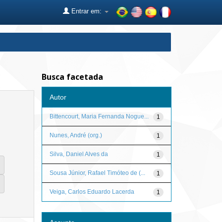
Entrar em:
Busca facetada
Autor
Bittencourt, Maria Fernanda Nogue...
1
Nunes, André (org.)
1
Silva, Daniel Alves da
1
Sousa Júnior, Rafael Timóteo de (...
1
Veiga, Carlos Eduardo Lacerda
1