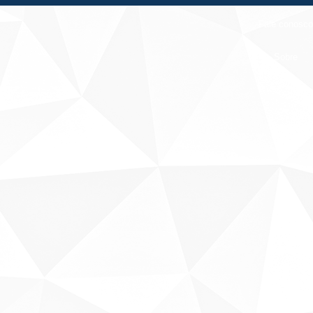
Fale conosco
Sobre