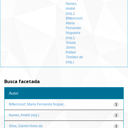
Nunes,
André
(org.)
;
Bittencourt,
Maria
Fernanda
Nogueira
(org.)
;
Sousa
Júnior,
Rafael
Timóteo de
(org.)
Busca facetada
Autor
Bittencourt, Maria Fernanda Nogue...
3
Nunes, André (org.)
3
Silva, Daniel Alves da
3