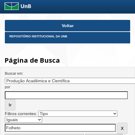
Skip
Voltar
navigation
REPOSITÓRIO INSTITUCIONAL DA UNB
Página de Busca
Buscar em:
por
Filtros correntes: