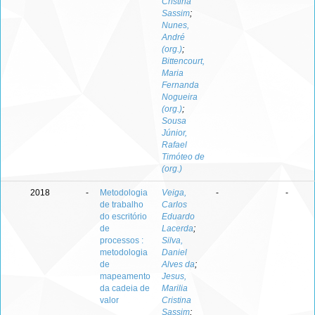
Cristina
Sassim
;
Nunes,
André
(org.)
;
Bittencourt,
Maria
Fernanda
Nogueira
(org.)
;
Sousa
Júnior,
Rafael
Timóteo de
(org.)
2018
-
Metodologia
Veiga,
-
-
de trabalho
Carlos
do escritório
Eduardo
de
Lacerda
;
processos :
Silva,
metodologia
Daniel
de
Alves da
;
mapeamento
Jesus,
da cadeia de
Marilia
valor
Cristina
Sassim
;