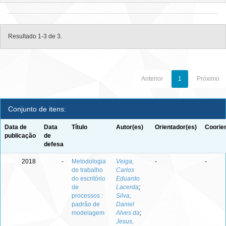
Resultado 1-3 de 3.
Anterior
1
Próximo
Conjunto de itens:
Data de
Data
Título
Autor(es)
Orientador(es)
Coorie
publicação
de
defesa
2018
-
Metodologia
Veiga,
-
-
de trabalho
Carlos
do escritório
Eduardo
de
Lacerda
;
processos :
Silva,
padrão de
Daniel
modelagem
Alves da
;
Jesus,