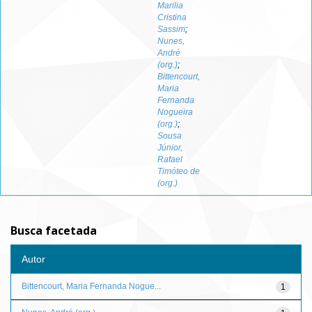
Marilia
Cristina
Sassim
;
Nunes,
André
(org.)
;
Bittencourt,
Maria
Fernanda
Nogueira
(org.)
;
Sousa
Júnior,
Rafael
Timóteo de
(org.)
Busca facetada
Autor
Bittencourt, Maria Fernanda Nogue...
1