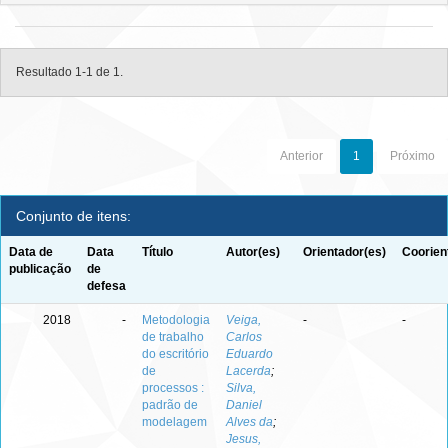
Resultado 1-1 de 1.
Anterior
1
Próximo
Conjunto de itens:
Data de
Data
Título
Autor(es)
Orientador(es)
Coorien
publicação
de
defesa
2018
-
Metodologia
Veiga,
-
-
de trabalho
Carlos
do escritório
Eduardo
de
Lacerda
;
processos :
Silva,
padrão de
Daniel
modelagem
Alves da
;
Jesus,