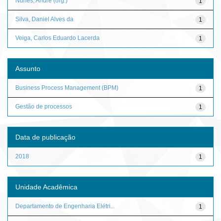
Nunes, André (org.)
1
Silva, Daniel Alves da
1
Veiga, Carlos Eduardo Lacerda
1
Assunto
Business Process Management (BPM)
1
Gestão de processos
1
Data de publicação
2018
1
Unidade Acadêmica
Departamento de Engenharia Elétri...
1