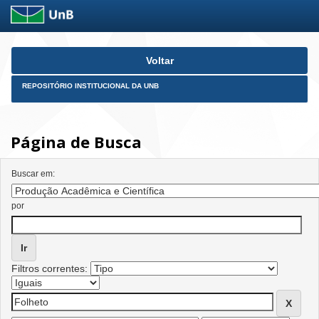
Skip
Voltar
navigation
REPOSITÓRIO INSTITUCIONAL DA UNB
Página de Busca
Buscar em:
por
Filtros correntes: