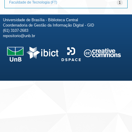
Faculdade de Tecnologia (FT)
1
Universidade de Brasília - Biblioteca Central
Coordenadoria de Gestão da Informação Digital - GID
(61) 3107-2683
repositorio@unb.br
Fale conosco
Sobre