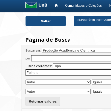
Comunidades e Coleções
Skip
REPOSITÓRIO INSTITUCIO
Voltar
navigation
Página de Busca
Buscar em:
por
Filtros correntes:
Retornar valores