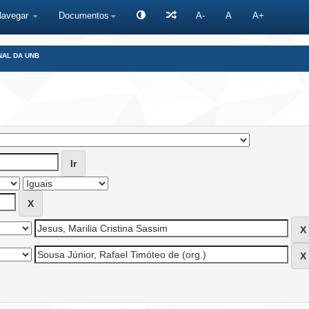
Navegar
Documentos
A-
A
A+
NAL DA UNB