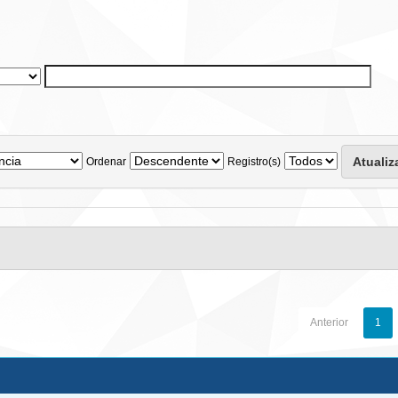
Ordenar
Registro(s)
Anterior
1