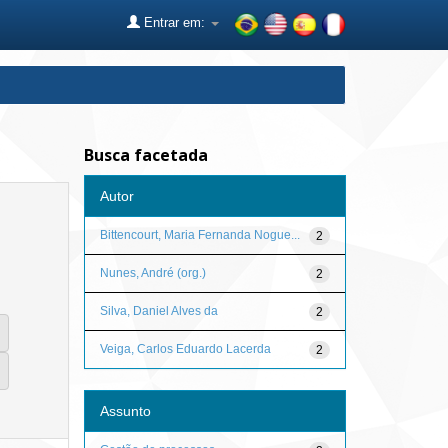
Entrar em:
Busca facetada
Autor
Bittencourt, Maria Fernanda Nogue...
2
Nunes, André (org.)
2
Silva, Daniel Alves da
2
Veiga, Carlos Eduardo Lacerda
2
Assunto