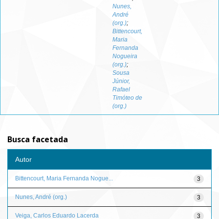
Nunes,
André
(org.)
;
Bittencourt,
Maria
Fernanda
Nogueira
(org.)
;
Sousa
Júnior,
Rafael
Timóteo de
(org.)
Busca facetada
Autor
Bittencourt, Maria Fernanda Nogue...
3
Nunes, André (org.)
3
Veiga, Carlos Eduardo Lacerda
3