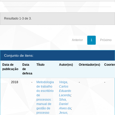
Resultado 1-3 de 3.
Anterior
1
Próximo
Conjunto de itens:
Data de
Data
Título
Autor(es)
Orientador(es)
Coorie
publicação
de
defesa
2018
-
Metodologia
Veiga,
-
-
de trabalho
Carlos
do escritório
Eduardo
de
Lacerda
;
processos :
Silva,
manual de
Daniel
gestão de
Alves da
;
processo
Jesus,