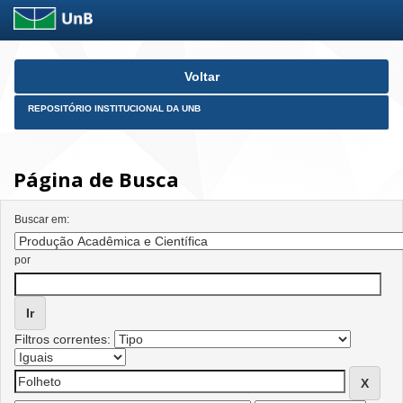
Skip
Voltar
navigation
REPOSITÓRIO INSTITUCIONAL DA UNB
Página de Busca
Buscar em:
por
Filtros correntes: