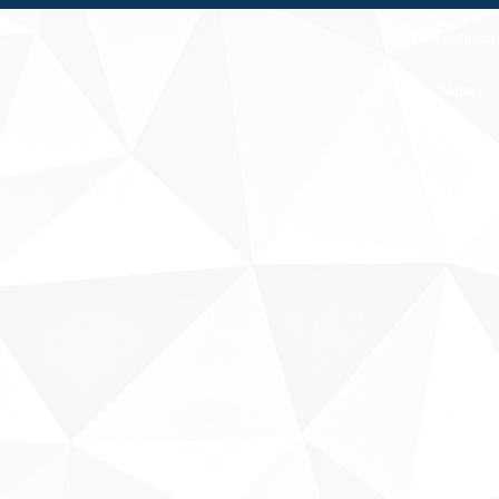
Fale conosco
Sobre