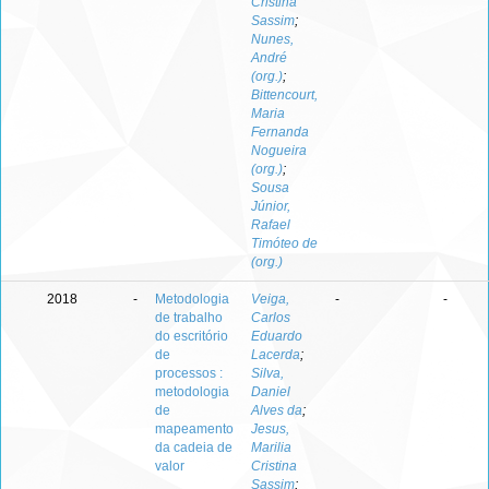
Cristina
Sassim
;
Nunes,
André
(org.)
;
Bittencourt,
Maria
Fernanda
Nogueira
(org.)
;
Sousa
Júnior,
Rafael
Timóteo de
(org.)
2018
-
Metodologia
Veiga,
-
-
de trabalho
Carlos
do escritório
Eduardo
de
Lacerda
;
processos :
Silva,
metodologia
Daniel
de
Alves da
;
mapeamento
Jesus,
da cadeia de
Marilia
valor
Cristina
Sassim
;