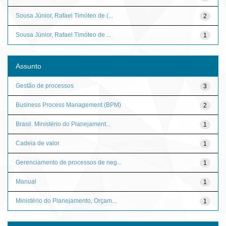
Sousa Júnior, Rafael Timóteo de (...
2
Sousa Júnior, Rafael Timóteo de ...
1
Assunto
Gestão de processos
3
Business Process Management (BPM)
2
Brasil. Ministério do Planejament...
1
Cadeia de valor
1
Gerenciamento de processos de neg...
1
Manual
1
Ministério do Planejamento, Orçam...
1