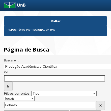
Skip
Voltar
navigation
REPOSITÓRIO INSTITUCIONAL DA UNB
Página de Busca
Buscar em:
por
Filtros correntes: