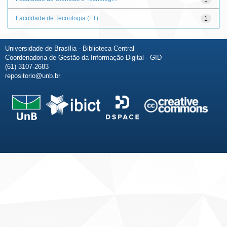
Faculdade de Tecnologia (FT)
1
Universidade de Brasília - Biblioteca Central
Coordenadoria de Gestão da Informação Digital - GID
(61) 3107-2683
repositorio@unb.br
Fale conosco
Sobre