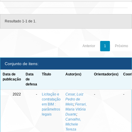
Resultado 1-1 de 1.
Anterior
1
Próximo
Conjunto de itens:
Data de
Data
Título
Autor(es)
Orientador(es)
Coor
publicação
de
defesa
2022
-
Licitação e
Cesar, Luiz
-
-
contratação
Pedro de
em BIM :
Melo
;
Ferrari,
parâmetros
Maria Vitória
legais
Duarte
;
Carvalho,
Michele
Tereza