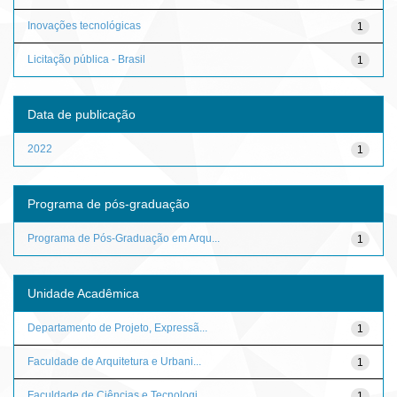
Inovações tecnológicas
1
Licitação pública - Brasil
1
Data de publicação
2022
1
Programa de pós-graduação
Programa de Pós-Graduação em Arqu...
1
Unidade Acadêmica
Departamento de Projeto, Expressã...
1
Faculdade de Arquitetura e Urbani...
1
Faculdade de Ciências e Tecnologi...
1