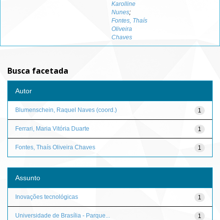
Karolline
Nunes
;
Fontes, Thaís
Oliveira
Chaves
Busca facetada
Autor
Blumenschein, Raquel Naves (coord.)
1
Ferrari, Maria Vitória Duarte
1
Fontes, Thaís Oliveira Chaves
1
Assunto
Inovações tecnológicas
1
Universidade de Brasília - Parque...
1