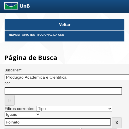
Skip
Voltar
navigation
REPOSITÓRIO INSTITUCIONAL DA UNB
Página de Busca
Buscar em:
por
Filtros correntes: