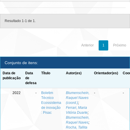
Resultado 1-1 de 1.
Anterior
1
Próximo
Conjunto de itens:
Data de
Data
Título
Autor(es)
Orientador(es)
Coor
publicação
de
defesa
2022
-
Boletim
Blumenschein,
-
-
Técnico
Raquel Naves
Ecossistema
(coord.)
;
de inovação
Ferrari, Maria
: Pisac
Vitória Duarte
;
Blumenschein,
Raquel Naves
;
Rocha, Tallita