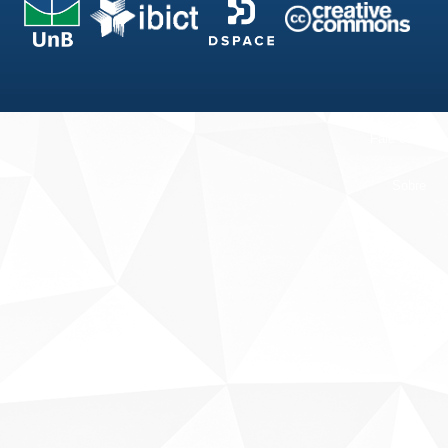
Fale conosco
Sobre