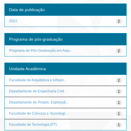
Data de publicação
2022
2
Programa de pós-graduação
Programa de Pós-Graduação em Arqu...
2
Unidade Acadêmica
Faculdade de Arquitetura e Urbani...
2
Departamento de Engenharia Civil ...
1
Departamento de Projeto, Expressã...
1
Faculdade de Ciências e Tecnologi...
1
Faculdade de Tecnologia (FT)
1