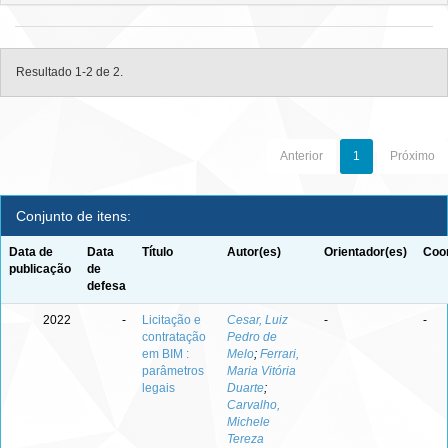
Resultado 1-2 de 2.
Anterior
1
Próximo
Conjunto de itens:
Data de
Data
Título
Autor(es)
Orientador(es)
Coor
publicação
de
defesa
2022
-
Licitação e
Cesar, Luiz
-
-
contratação
Pedro de
em BIM :
Melo
;
Ferrari,
parâmetros
Maria Vitória
legais
Duarte
;
Carvalho,
Michele
Tereza