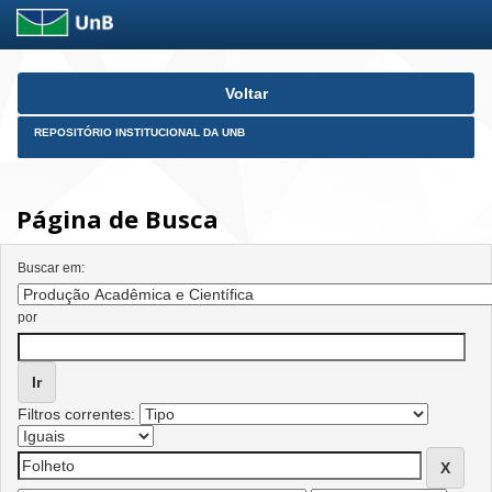
Skip
Voltar
navigation
REPOSITÓRIO INSTITUCIONAL DA UNB
Página de Busca
Buscar em:
por
Filtros correntes: