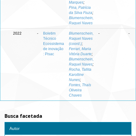
Marques
;
Pina, Patrícia
da Silva Fiuza
;
Blumenschein,
Raquel Naves
2022
-
Boletim
Blumenschein,
-
-
Técnico
Raquel Naves
Ecossistema
(coord.)
;
de inovação
Ferrari, Maria
: Pisac
Vitória Duarte
;
Blumenschein,
Raquel Naves
;
Rocha, Tallita
Karolline
Nunes
;
Fontes, Thaís
Oliveira
Chaves
Busca facetada
Autor