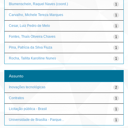
Blumenschein, Raquel Naves (coord.)
1
Carvalho, Michele Tereza Marques
1
Cesar, Luiz Pedro de Melo
1
Fontes, Thaís Oliveira Chaves
1
Pina, Patrícia da Silva Fiuza
1
Rocha, Tallita Karolline Nunes
1
Assunto
Inovações tecnológicas
2
Contratos
1
Licitação pública - Brasil
1
Universidade de Brasília - Parque...
1