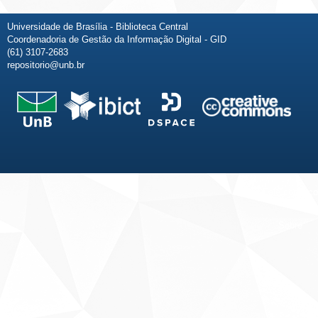
Universidade de Brasília - Biblioteca Central
Coordenadoria de Gestão da Informação Digital - GID
(61) 3107-2683
repositorio@unb.br
Fale conosco
Sobre