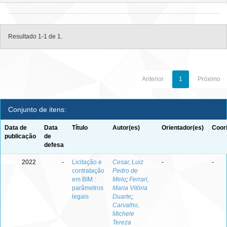
Resultado 1-1 de 1.
Anterior
1
Próximo
Conjunto de itens:
Data de
Data
Título
Autor(es)
Orientador(es)
Coor
publicação
de
defesa
2022
-
Licitação e
Cesar, Luiz
-
-
contratação
Pedro de
em BIM :
Melo
;
Ferrari,
parâmetros
Maria Vitória
legais
Duarte
;
Carvalho,
Michele
Tereza