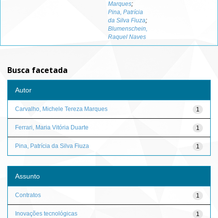
Marques
;
Pina, Patrícia
da Silva Fiuza
;
Blumenschein,
Raquel Naves
Busca facetada
Autor
Carvalho, Michele Tereza Marques
1
Ferrari, Maria Vitória Duarte
1
Pina, Patrícia da Silva Fiuza
1
Assunto
Contratos
1
Inovações tecnológicas
1