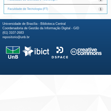
Faculdade de Tecnologia (FT)
1
Universidade de Brasília - Biblioteca Central
Coordenadoria de Gestão da Informação Digital - GID
(61) 3107-2683
repositorio@unb.br
Fale conosco
Sobre