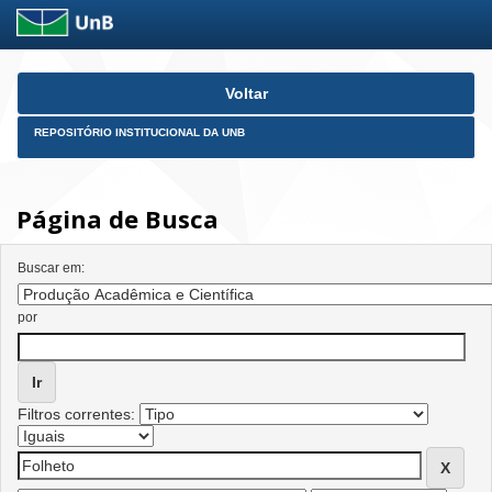
Skip
Voltar
navigation
REPOSITÓRIO INSTITUCIONAL DA UNB
Página de Busca
Buscar em:
por
Filtros correntes: