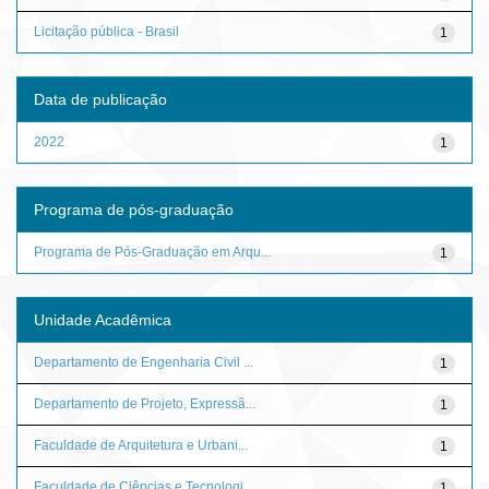
Licitação pública - Brasil
1
Data de publicação
2022
1
Programa de pós-graduação
Programa de Pós-Graduação em Arqu...
1
Unidade Acadêmica
Departamento de Engenharia Civil ...
1
Departamento de Projeto, Expressã...
1
Faculdade de Arquitetura e Urbani...
1
Faculdade de Ciências e Tecnologi...
1