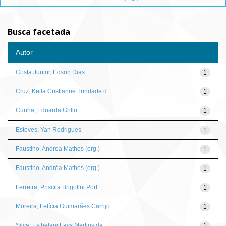
Busca facetada
Autor
Costa Junior, Edson Dias
1
Cruz, Keila Cristianne Trindade d...
1
Cunha, Eduarda Grillo
1
Esteves, Yan Rodrigues
1
Faustino, Andrea Mathes (org.)
1
Faustino, Andréa Mathes (org.)
1
Ferreira, Priscila Brigolini Porf...
1
Moreira, Letícia Guimarães Carrijo
1
Silva, Esthefani Lays Martins da
1