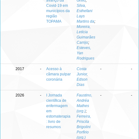
avanço da
Grillo
;
Covid-19 em
Silva,
municípios da
Esthefani
região
Lays
TOPAMA
Martins da
;
Moreira,
Letícia
Guimarães
Carrijo
;
Esteves,
Yan
Rodrigues
2017
-
Acesso à
Costa
-
-
câmara pulpar
Junior,
coronária
Edson
Dias
2026
-
I Jornada
Faustino,
-
-
científica de
Andréa
enfermagem
Mathes
em
(org.)
;
estomaterapia
Ferreira,
: livro de
Priscila
resumos
Brigolini
Porfírio
(org.)