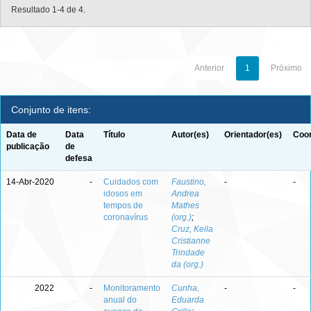
Resultado 1-4 de 4.
Anterior
1
Próximo
Conjunto de itens:
Data de
Data
Título
Autor(es)
Orientador(es)
Coor
publicação
de
defesa
14-Abr-2020
-
Cuidados com
Faustino,
-
-
idosos em
Andrea
tempos de
Mathes
coronavírus
(org.)
;
Cruz, Keila
Cristianne
Trindade
da (org.)
2022
-
Monitoramento
Cunha,
-
-
anual do
Eduarda