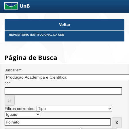
Skip
Voltar
navigation
REPOSITÓRIO INSTITUCIONAL DA UNB
Página de Busca
Buscar em:
por
Filtros correntes: