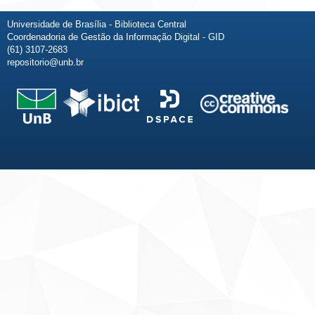
Universidade de Brasília - Biblioteca Central
Coordenadoria de Gestão da Informação Digital - GID
(61) 3107-2683
repositorio@unb.br
Fale conosco
Sobre