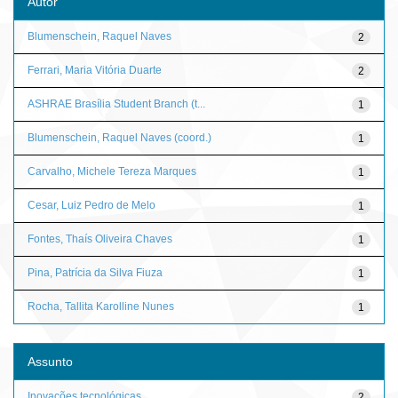
Autor
Blumenschein, Raquel Naves
2
Ferrari, Maria Vitória Duarte
2
ASHRAE Brasília Student Branch (t...
1
Blumenschein, Raquel Naves (coord.)
1
Carvalho, Michele Tereza Marques
1
Cesar, Luiz Pedro de Melo
1
Fontes, Thaís Oliveira Chaves
1
Pina, Patrícia da Silva Fiuza
1
Rocha, Tallita Karolline Nunes
1
Assunto
Inovações tecnológicas
2