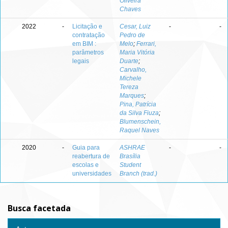
Oliveira
Chaves
2022
-
Licitação e
Cesar, Luiz
-
-
contratação
Pedro de
em BIM :
Melo
;
Ferrari,
parâmetros
Maria Vitória
legais
Duarte
;
Carvalho,
Michele
Tereza
Marques
;
Pina, Patrícia
da Silva Fiuza
;
Blumenschein,
Raquel Naves
2020
-
Guia para
ASHRAE
-
-
reabertura de
Brasília
escolas e
Student
universidades
Branch (trad.)
Busca facetada