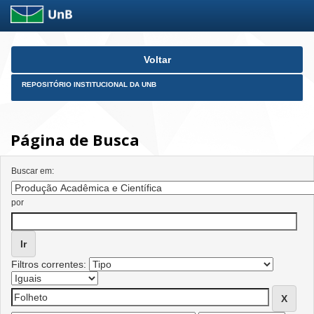
Skip
Voltar
navigation
REPOSITÓRIO INSTITUCIONAL DA UNB
Página de Busca
Buscar em:
por
Filtros correntes: