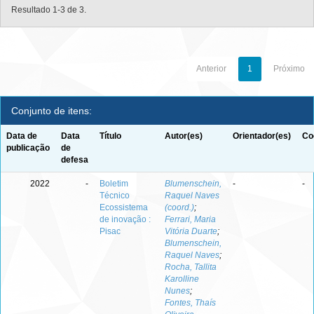
Resultado 1-3 de 3.
Anterior
1
Próximo
Conjunto de itens:
Data de
Data
Título
Autor(es)
Orientador(es)
Co
publicação
de
defesa
2022
-
Boletim
Blumenschein,
-
-
Técnico
Raquel Naves
Ecossistema
(coord.)
;
de inovação :
Ferrari, Maria
Pisac
Vitória Duarte
;
Blumenschein,
Raquel Naves
;
Rocha, Tallita
Karolline
Nunes
;
Fontes, Thaís