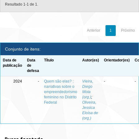
Resultado 1-1 de 1.
Anterior
1
Próximo
Conjunto de itens:
Data de
Data
Título
Autor(es)
Orientador(es)
Co
publicação
de
defesa
2024
-
Quem são elas? :
Vieira,
-
-
narrativas sobre o
Diego
empreendedorismo
Mota
feminino no Distrito
(org.)
;
Federal
Oliveira,
Jessica
Eloísa de
(org.)