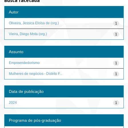
Busca facetada
Autor
Oliveira, Jessica Eloísa de (org.)
1
Vieira, Diego Mota (org.)
1
Assunto
Empreendedorismo
1
Mulheres de negócios - Distrito F...
1
Data de publicação
2024
1
Programa de pós-graduação