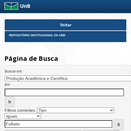
Skip
Voltar
navigation
REPOSITÓRIO INSTITUCIONAL DA UNB
Página de Busca
Buscar em:
por
Filtros correntes: