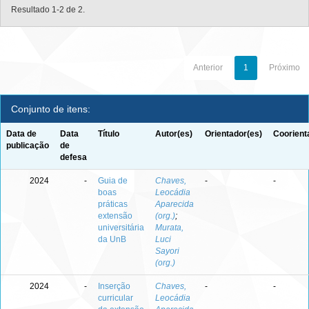
Resultado 1-2 de 2.
Anterior
1
Próximo
Conjunto de itens:
Data de
Data
Título
Autor(es)
Orientador(es)
Coorient
publicação
de
defesa
2024
-
Guia de
Chaves,
-
-
boas
Leocádia
práticas
Aparecida
extensão
(org.)
;
universitária
Murata,
da UnB
Luci
Sayori
(org.)
2024
-
Inserção
Chaves,
-
-
curricular
Leocádia