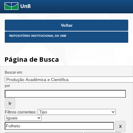
Skip
Voltar
navigation
REPOSITÓRIO INSTITUCIONAL DA UNB
Página de Busca
Buscar em:
por
Filtros correntes: