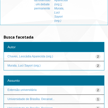
da extensão
Aparecida
: um debate
(org.)
;
permanente
Murata,
Luci
Sayori
(org.)
Busca facetada
Autor
Chaves, Leocádia Aparecida (org.)
2
Murata, Luci Sayori (org.)
2
Assunto
Extensão universitária
2
Universidade de Brasília. Decanat...
1