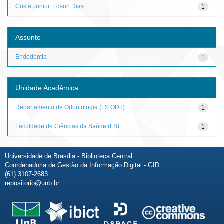
Costa Junior, Edson Dias
1
Assunto
Endodontia
1
Unidade Acadêmica
Departamento de Odontologia (FS ODT)
1
Faculdade de Ciências da Saúde (FS)
1
Universidade de Brasília - Biblioteca Central
Coordenadoria de Gestão da Informação Digital - GID
(61) 3107-2683
repositorio@unb.br