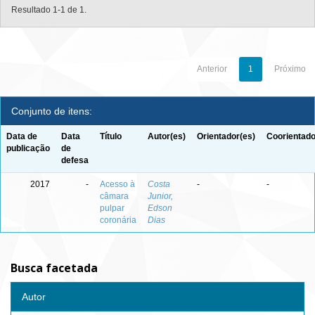
Resultado 1-1 de 1.
Anterior
1
Próximo
Conjunto de itens:
Data de
Data
Título
Autor(es)
Orientador(es)
Coorientado
publicação
de
defesa
2017
-
Acesso à
Costa
-
-
câmara
Junior,
pulpar
Edson
coronária
Dias
Busca facetada
Autor