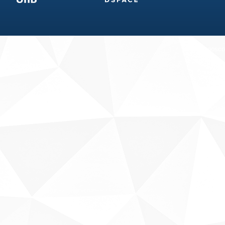
Fale conosco
Sobre