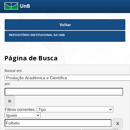
Skip
Voltar
navigation
REPOSITÓRIO INSTITUCIONAL DA UNB
Página de Busca
Buscar em:
por
Filtros correntes: