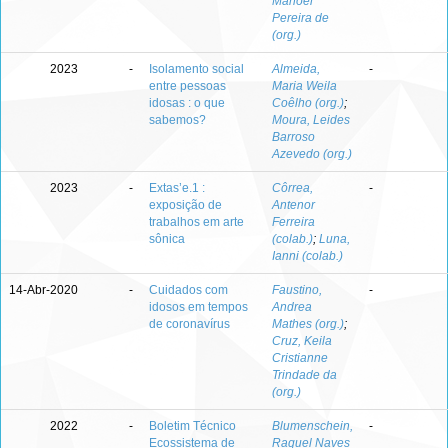
Manoel
Pereira de
(org.)
2023
-
Isolamento social
Almeida,
-
entre pessoas
Maria Weila
idosas : o que
Coêlho (org.)
;
sabemos?
Moura, Leides
Barroso
Azevedo (org.)
2023
-
Extas’e.1 :
Côrrea,
-
exposição de
Antenor
trabalhos em arte
Ferreira
sônica
(colab.)
;
Luna,
Ianni (colab.)
14-Abr-2020
-
Cuidados com
Faustino,
-
idosos em tempos
Andrea
de coronavírus
Mathes (org.)
;
Cruz, Keila
Cristianne
Trindade da
(org.)
2022
-
Boletim Técnico
Blumenschein,
-
Ecossistema de
Raquel Naves