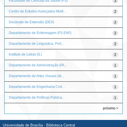
Faculdade de Ciências da Saúde (FS)
3
Centro de Estudos Avançados Multi...
2
Decanato de Extensão (DEX)
2
Departamento de Enfermagem (FS ENF)
2
Departamento de Linguística, Port...
2
Instituto de Letras (IL)
2
Departamento de Administração (FA...
1
Departamento de Artes Visuais (Id...
1
Departamento de Engenharia Civil ...
1
Departamento de Políticas Pública...
1
próximo >
Universidade de Brasília - Biblioteca Central