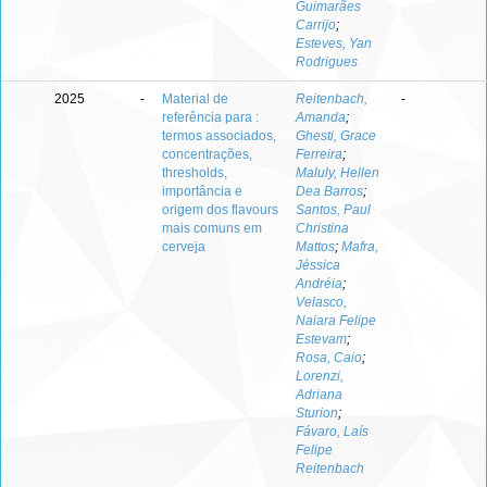
Guimarães
Carrijo
;
Esteves, Yan
Rodrigues
2025
-
Material de
Reitenbach,
-
referência para :
Amanda
;
termos associados,
Ghesti, Grace
concentrações,
Ferreira
;
thresholds,
Maluly, Hellen
importância e
Dea Barros
;
origem dos flavours
Santos, Paul
mais comuns em
Christina
cerveja
Mattos
;
Mafra,
Jéssica
Andréia
;
Velasco,
Naiara Felipe
Estevam
;
Rosa, Caio
;
Lorenzi,
Adriana
Sturion
;
Fávaro, Laís
Felipe
Reitenbach