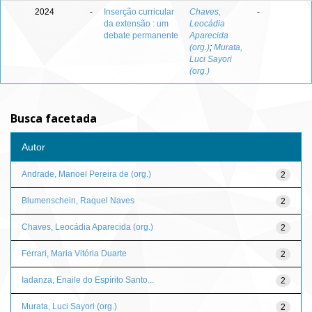
2024
-
Inserção curricular
Chaves,
-
da extensão : um
Leocádia
debate permanente
Aparecida
(org.)
;
Murata,
Luci Sayori
(org.)
Busca facetada
Autor
Andrade, Manoel Pereira de (org.)
2
Blumenschein, Raquel Naves
2
Chaves, Leocádia Aparecida (org.)
2
Ferrari, Maria Vitória Duarte
2
Iadanza, Enaile do Espírito Santo...
2
Murata, Luci Sayori (org.)
2