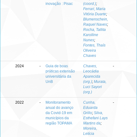
inovação : Pisac
(coord.)
;
Ferrari, Maria
Vitória Duarte
;
Blumenschein,
Raquel Naves
;
Rocha, Tallita
Karolline
Nunes
;
Fontes, Thaís
Oliveira
Chaves
2024
-
Guia de boas
Chaves,
-
práticas extensão
Leocádia
universitária da
Aparecida
UnB
(org.)
;
Murata,
Luci Sayori
(org.)
2022
-
Monitoramento
Cunha,
-
anual do avanço
Eduarda
da Covid-19 em
Grillo
;
Silva,
municípios da
Esthefani Lays
região TOPAMA
Martins da
;
Moreira,
Letícia