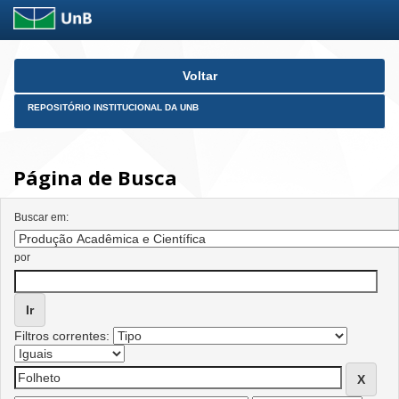
Skip
Voltar
navigation
REPOSITÓRIO INSTITUCIONAL DA UNB
Página de Busca
Buscar em:
por
Filtros correntes: