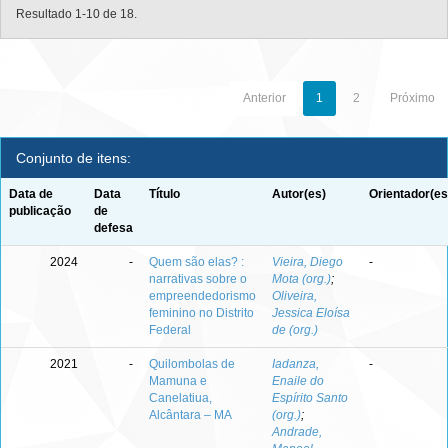
Resultado 1-10 de 18.
Anterior
1
2
Próximo
Conjunto de itens:
Data de
Data
Título
Autor(es)
Orientador(es
publicação
de
defesa
2024
-
Quem são elas? :
Vieira, Diego
-
narrativas sobre o
Mota (org.)
;
empreendedorismo
Oliveira,
feminino no Distrito
Jessica Eloísa
Federal
de (org.)
2021
-
Quilombolas de
Iadanza,
-
Mamuna e
Enaile do
Canelatiua,
Espírito Santo
Alcântara – MA
(org.)
;
Andrade,