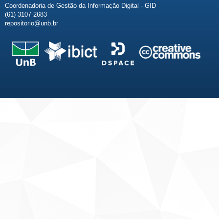
Coordenadoria de Gestão da Informação Digital - GID
(61) 3107-2683
repositorio@unb.br
Fale conosco
Sobre