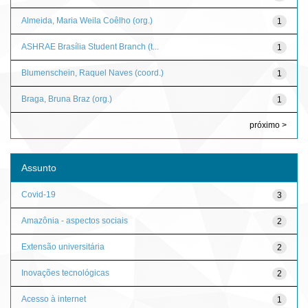
Almeida, Maria Weila Coêlho (org.)
1
ASHRAE Brasília Student Branch (t...
1
Blumenschein, Raquel Naves (coord.)
1
Braga, Bruna Braz (org.)
1
próximo >
Assunto
Covid-19
3
Amazônia - aspectos sociais
2
Extensão universitária
2
Inovações tecnológicas
2
Acesso à internet
1