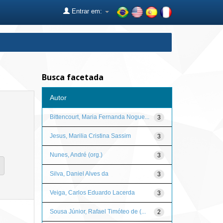
Entrar em:
Busca facetada
Autor
Bittencourt, Maria Fernanda Nogue...
3
Jesus, Marilia Cristina Sassim
3
Nunes, André (org.)
3
Silva, Daniel Alves da
3
Veiga, Carlos Eduardo Lacerda
3
Sousa Júnior, Rafael Timóteo de (...
2