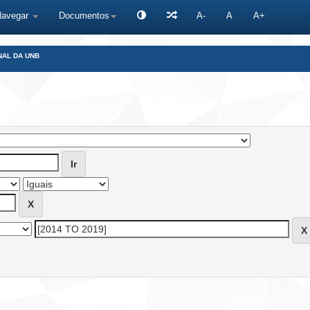
Navegar
Documentos
A-
A
A+
NAL DA UNB