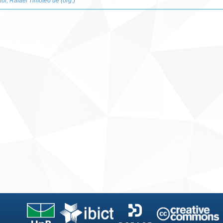
ior, Rafael Timóteo de (org.)