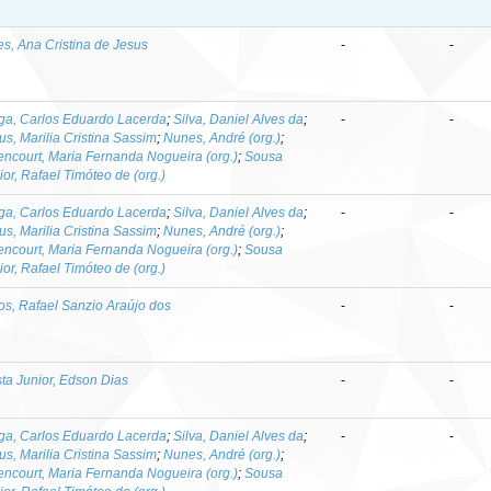
es, Ana Cristina de Jesus
-
-
ga, Carlos Eduardo Lacerda
;
Silva, Daniel Alves da
;
-
-
us, Marilia Cristina Sassim
;
Nunes, André (org.)
;
tencourt, Maria Fernanda Nogueira (org.)
;
Sousa
ior, Rafael Timóteo de (org.)
ga, Carlos Eduardo Lacerda
;
Silva, Daniel Alves da
;
-
-
us, Marilia Cristina Sassim
;
Nunes, André (org.)
;
tencourt, Maria Fernanda Nogueira (org.)
;
Sousa
ior, Rafael Timóteo de (org.)
os, Rafael Sanzio Araújo dos
-
-
ta Junior, Edson Dias
-
-
ga, Carlos Eduardo Lacerda
;
Silva, Daniel Alves da
;
-
-
us, Marilia Cristina Sassim
;
Nunes, André (org.)
;
tencourt, Maria Fernanda Nogueira (org.)
;
Sousa