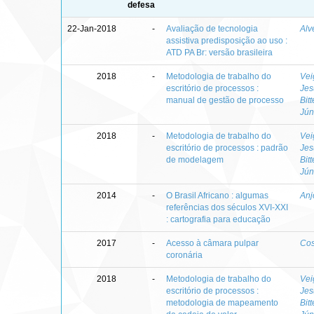
defesa
22-Jan-2018
-
Avaliação de tecnologia
Alv
assistiva predisposição ao uso :
ATD PA Br: versão brasileira
2018
-
Metodologia de trabalho do
Vei
escritório de processos :
Jes
manual de gestão de processo
Bit
Jún
2018
-
Metodologia de trabalho do
Vei
escritório de processos : padrão
Jes
de modelagem
Bit
Jún
2014
-
O Brasil Africano : algumas
Anj
referências dos séculos XVI-XXI
: cartografia para educação
2017
-
Acesso à câmara pulpar
Cos
coronária
2018
-
Metodologia de trabalho do
Vei
escritório de processos :
Jes
metodologia de mapeamento
Bit