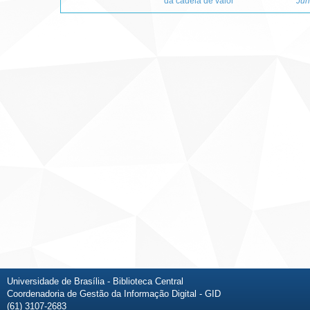
da cadeia de valor
Jún
Universidade de Brasília - Biblioteca Central
Coordenadoria de Gestão da Informação Digital - GID
(61) 3107-2683