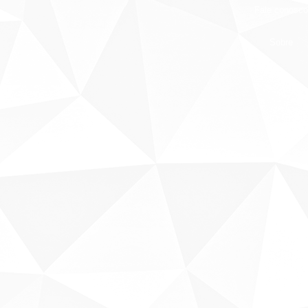
Fale conosco
Sobre