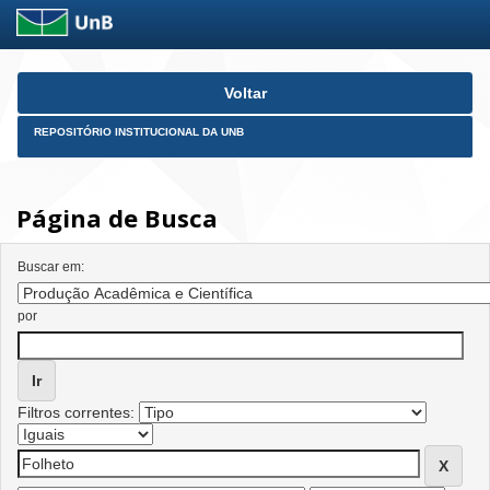
Skip
Voltar
navigation
REPOSITÓRIO INSTITUCIONAL DA UNB
Página de Busca
Buscar em:
por
Filtros correntes: