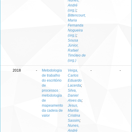
Nunes,
André
(org.)
;
Bittencourt,
Maria
Fernanda
Nogueira
(org.)
;
Sousa
Júnior,
Rafael
Timóteo de
(org.)
2018
-
Metodologia
Veiga,
-
-
de trabalho
Carlos
do escritório
Eduardo
de
Lacerda
;
processos :
Silva,
metodologia
Daniel
de
Alves da
;
mapeamento
Jesus,
da cadeia de
Marilia
valor
Cristina
Sassim
;
Nunes,
André