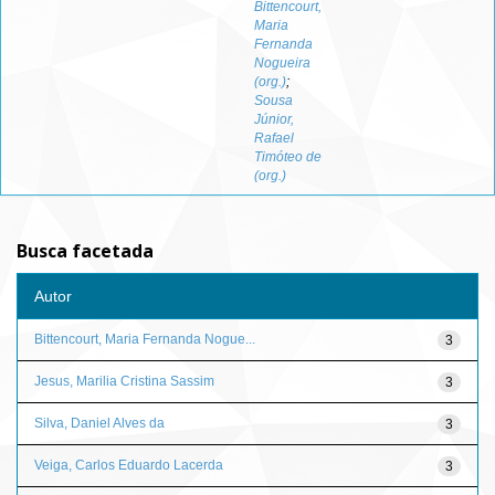
Bittencourt,
Maria
Fernanda
Nogueira
(org.)
;
Sousa
Júnior,
Rafael
Timóteo de
(org.)
Busca facetada
Autor
Bittencourt, Maria Fernanda Nogue...
3
Jesus, Marilia Cristina Sassim
3
Silva, Daniel Alves da
3
Veiga, Carlos Eduardo Lacerda
3