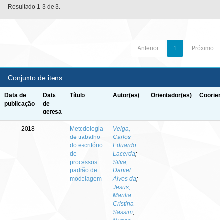
Resultado 1-3 de 3.
Anterior
1
Próximo
Conjunto de itens:
Data de
Data
Título
Autor(es)
Orientador(es)
Coorie
publicação
de
defesa
2018
-
Metodologia
Veiga,
-
-
de trabalho
Carlos
do escritório
Eduardo
de
Lacerda
;
processos :
Silva,
padrão de
Daniel
modelagem
Alves da
;
Jesus,
Marilia
Cristina
Sassim
;