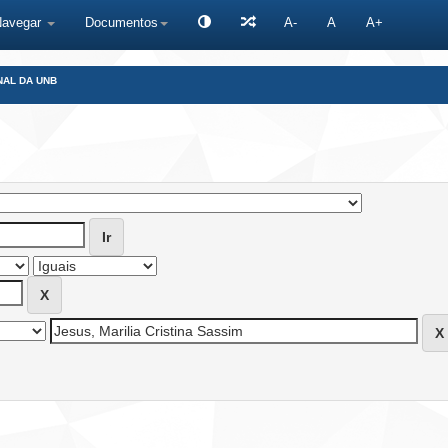
Navegar
Documentos
A-
A
A+
NAL DA UNB