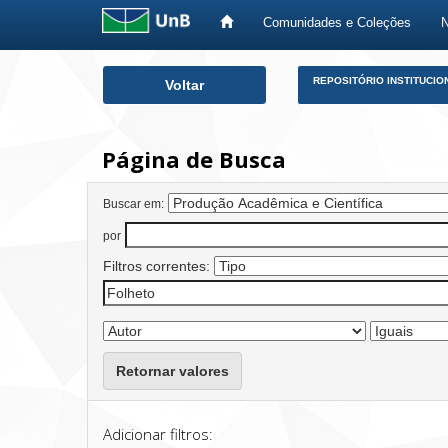
Comunidades e Coleções
Skip
REPOSITÓRIO INSTITUCIO
Voltar
navigation
Página de Busca
Buscar em:
por
Filtros correntes:
Retornar valores
Adicionar filtros: