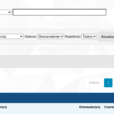
Ordenar
Registro(s)
Anterior
1
r(es)
Orientador(es)
Coorie