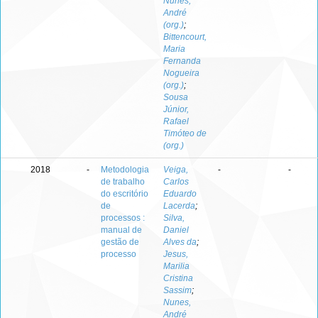
Nunes,
André
(org.)
;
Bittencourt,
Maria
Fernanda
Nogueira
(org.)
;
Sousa
Júnior,
Rafael
Timóteo de
(org.)
2018
-
Metodologia
Veiga,
-
-
de trabalho
Carlos
do escritório
Eduardo
de
Lacerda
;
processos :
Silva,
manual de
Daniel
gestão de
Alves da
;
processo
Jesus,
Marilia
Cristina
Sassim
;
Nunes,
André