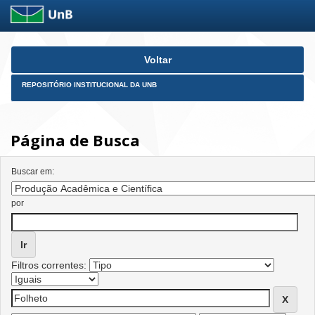
Skip
Voltar
navigation
REPOSITÓRIO INSTITUCIONAL DA UNB
Página de Busca
Buscar em:
por
Filtros correntes: