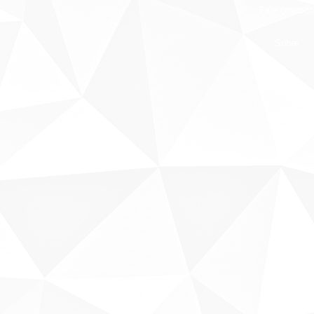
Fale conosco
Sobre