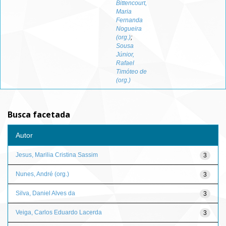
Bittencourt,
Maria
Fernanda
Nogueira
(org.)
;
Sousa
Júnior,
Rafael
Timóteo de
(org.)
Busca facetada
Autor
Jesus, Marilia Cristina Sassim
3
Nunes, André (org.)
3
Silva, Daniel Alves da
3
Veiga, Carlos Eduardo Lacerda
3