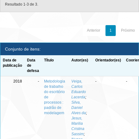
Resultado 1-3 de 3.
Anterior
1
Próximo
Conjunto de itens:
Data de
Data
Título
Autor(es)
Orientador(es)
Coorie
publicação
de
defesa
2018
-
Metodologia
Veiga,
-
-
de trabalho
Carlos
do escritório
Eduardo
de
Lacerda
;
processos :
Silva,
padrão de
Daniel
modelagem
Alves da
;
Jesus,
Marilia
Cristina
Sassim
;