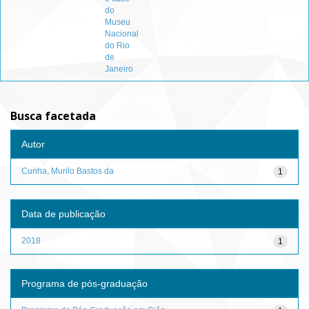
do
Museu
Nacional
do Rio
de
Janeiro
Busca facetada
Autor
Cunha, Murilo Bastos da
1
Data de publicação
2018
1
Programa de pós-graduação