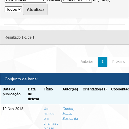
Ordenar
Registro(s)
Resultado 1-1 de 1.
Anterior
1
Próximo
Conjunto de itens:
Data de
Data
Título
Autor(es)
Orientador(es)
Coorientad
publicação
de
defesa
19-Nov-2018
-
Um
Cunha,
-
-
museu
Murilo
em
Bastos da
chamas :
o caso