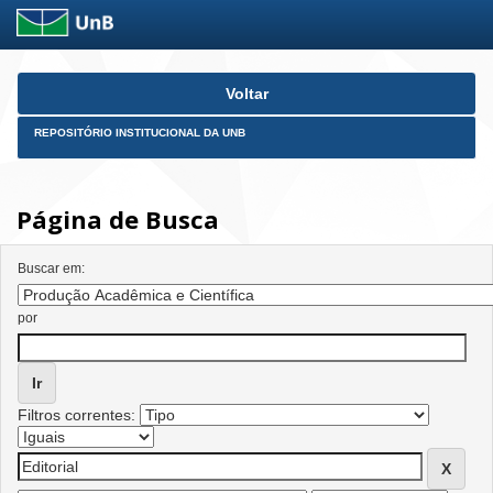
Skip
Voltar
navigation
REPOSITÓRIO INSTITUCIONAL DA UNB
Página de Busca
Buscar em:
por
Filtros correntes: