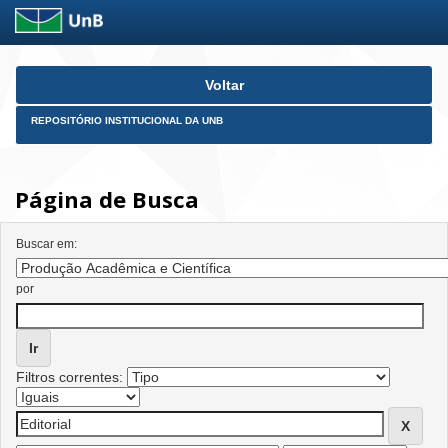
Skip
Voltar
navigation
REPOSITÓRIO INSTITUCIONAL DA UNB
Página de Busca
Buscar em:
por
Filtros correntes: