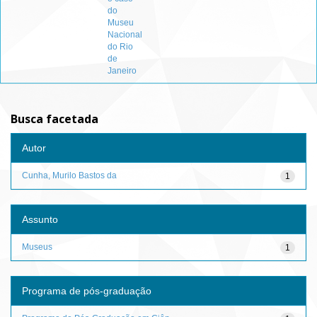
do
Museu
Nacional
do Rio
de
Janeiro
Busca facetada
Autor
Cunha, Murilo Bastos da
1
Assunto
Museus
1
Programa de pós-graduação