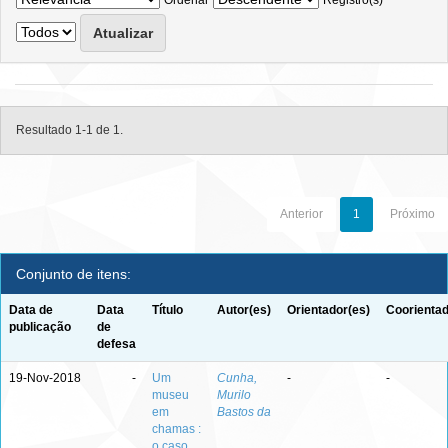
Ordenar
Registro(s)
Resultado 1-1 de 1.
Anterior
1
Próximo
Conjunto de itens:
Data de
Data
Título
Autor(es)
Orientador(es)
Coorientad
publicação
de
defesa
19-Nov-2018
-
Um
Cunha,
-
-
museu
Murilo
em
Bastos da
chamas :
o caso