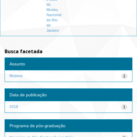
do
Museu
Nacional
do Rio
de
Janeiro
Busca facetada
Assunto
Museus
1
Data de publicação
2018
1
Programa de pós-graduação