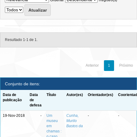
Ordenar
Registro(s)
Resultado 1-1 de 1.
Anterior
1
Próximo
Conjunto de itens:
Data de
Data
Título
Autor(es)
Orientador(es)
Coorientad
publicação
de
defesa
19-Nov-2018
-
Um
Cunha,
-
-
museu
Murilo
em
Bastos da
chamas :
o caso