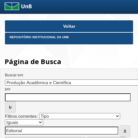
Skip
Voltar
navigation
REPOSITÓRIO INSTITUCIONAL DA UNB
Página de Busca
Buscar em:
por
Filtros correntes: